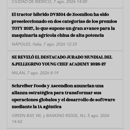
CIUDAD DE MÉXICO, 7 ago. 2026 14:00
El tractor híbrido DV3504 de Zoomlion ha sido
preseleccionado en dos categorías de los premios
TOTY 2027, lo que supone un gran avance para la
maquinaria agrícola china de alta potencia
NÁPOLES, Italia, 7 ago. 2026 12:35
SE REVELÓ EL DESTACADO JURADO MUNDIAL DEL
S.PELLEGRINO YOUNG CHEF ACADEMY 2026-27
MILÁN, 7 ago. 2026 8:19
Schreiber Foods y Ascendion anuncian una
alianza estratégica para transformar sus
operaciones globales y el desarrollo de software
mediante la IA agéntica
GREEN BAY, WI, y BASKING RIDGE, NJ, 5 ago. 2026
14:42