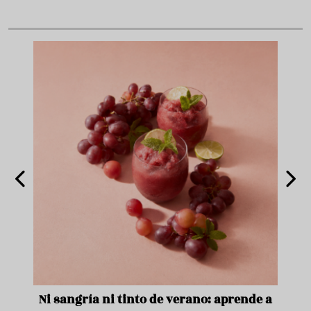
e
Ni sangría ni tinto de verano: aprende a
Acei