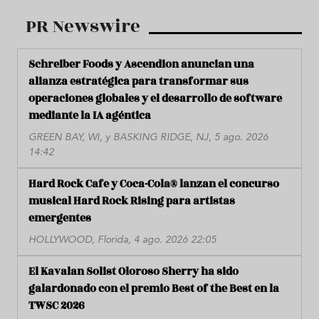
PR Newswire
Schreiber Foods y Ascendion anuncian una
alianza estratégica para transformar sus
operaciones globales y el desarrollo de software
mediante la IA agéntica
GREEN BAY, WI, y BASKING RIDGE, NJ, 5 ago. 2026
14:42
Hard Rock Cafe y Coca-Cola® lanzan el concurso
musical Hard Rock Rising para artistas
emergentes
HOLLYWOOD, Florida, 4 ago. 2026 22:05
El Kavalan Solist Oloroso Sherry ha sido
galardonado con el premio Best of the Best en la
TWSC 2026