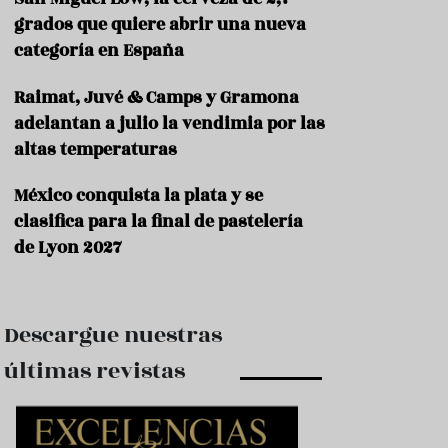
e
s
grados que quiere abrir una nueva
t
categoría en España
a
u
Raimat, Juvé & Camps y Gramona
r
a
adelantan a julio la vendimia por las
n
altas temperaturas
t
e
s
México conquista la plata y se
clasifica para la final de pastelería
F
de Lyon 2027
o
r
m
a
c
Descargue nuestras
i
ó
últimas revistas
n
C
o