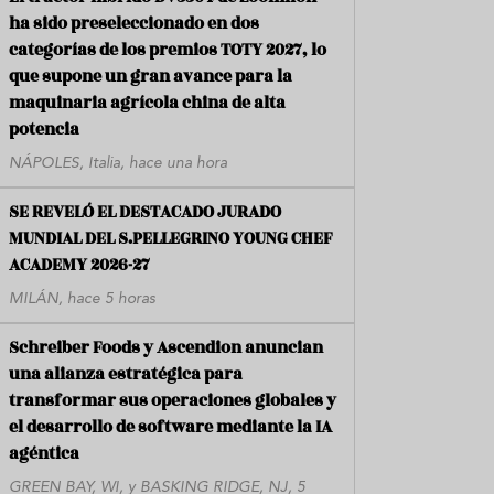
ha sido preseleccionado en dos
categorías de los premios TOTY 2027, lo
que supone un gran avance para la
maquinaria agrícola china de alta
potencia
NÁPOLES, Italia, hace una hora
SE REVELÓ EL DESTACADO JURADO
MUNDIAL DEL S.PELLEGRINO YOUNG CHEF
ACADEMY 2026-27
MILÁN, hace 5 horas
Schreiber Foods y Ascendion anuncian
una alianza estratégica para
transformar sus operaciones globales y
el desarrollo de software mediante la IA
agéntica
GREEN BAY, WI, y BASKING RIDGE, NJ, 5