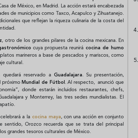
Casa de México, en Madrid. La acción estará encabezada
dades de municipios como Taxco, Acapulco y Zihuatanejo.
dicionales que reflejan la riqueza culinaria de la costa del
ntidad.
z
, otro de los grandes pilares de la cocina mexicana. En
gastronómico
cuya propuesta reunirá
cocina de humo
 a platos marineros a base de pescados y mariscos, como
e cultural.
, quedará reservado a
Guadalajara
. Su presentación,
al próximo
Mundial de Fútbol
. Al respecto, anunció que
nomía”, donde estarán incluidos restaurantes, chefs,
uadalajara y Monterrey, las tres sedes mundialistas. El
apatío.
celebrará a la
cocina maya
, con una acción en conjunto
e sentido, Orozco recuerda que se trata del principal
 los grandes tesoros culturales de México.