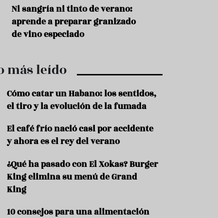
r
t
s
Ni sangría ni tinto de verano:
Aceitunas: el ape
r
o
aprende a preparar granizado
del verano
o
t
de vino especiado
u
r
i
o más leído
s
m
o
Cómo catar un Habano: los sentidos,
R
el tiro y la evolución de la fumada
e
c
El café frío nació casi por accidente
e
y ahora es el rey del verano
t
a
s
¿Qué ha pasado con El Xokas? Burger
King elimina su menú de Grand
S
a
King
l
u
10 consejos para una alimentación
d