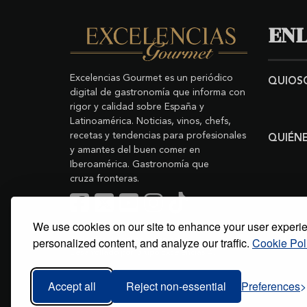
ENL
Excelencias Gourmet es un periódico
QUIOS
digital de gastronomía que informa con
rigor y calidad sobre España y
Latinoamérica. Noticias, vinos, chefs,
recetas y tendencias para profesionales
QUIÉN
y amantes del buen comer en
Iberoamérica. Gastronomía que
cruza fronteras.
We use cookies on our site to enhance your user experi
Buscar
Copyright © 2011-2026 Excelencias Gourmet.
personalized content, and analyze our traffic.
Cookie Pol
Todos los derechos reservados.
Desarrollado por
Grupo Excelencias
.
Accept all
Reject non-essential
Preferences