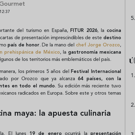
 Gourmet
12:37
rtante del turismo en España,
FITUR 2026
, la
cocina
s cartas de presentación imprescindibles de este
destino
como
país de honor
. De la mano del
chef
Jorge Orozco
,
n prehispánica de México
, la
gastronomía mexicana
Ú
lgunos de los territorios más emblemáticos del país.
 manera, los primeros 5 años del
Festival Internacional
lsado por Orozco que ya alcanza
64 países, con la
antes
en todo el mundo
. Su edición más reciente tuvo
mexicanos radicados en Europa. Sobre este y otros temas
ina maya: la apuesta culinaria
ala. El lunes
19 de enero
ocurrirá la
presentación