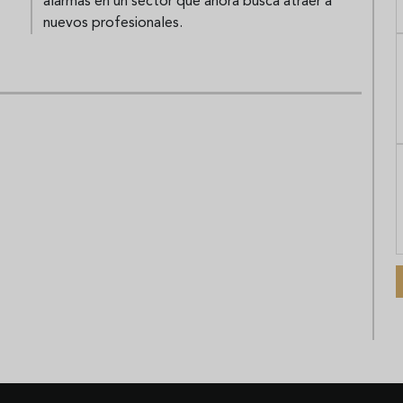
alarmas en un sector que ahora busca atraer a
nuevos profesionales.