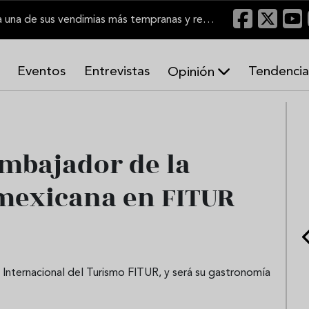
El Marco de Jerez inicia una de sus vendimias más tempranas y recupera producción
Eventos
Entrevistas
Tendencia
Opinión
A
r
m
o
embajador de la
n
í
a
 mexicana en FITUR
s
a Internacional del Turismo FITUR, y será su gastronomía