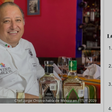
e sandía: el plato
Cinco cremas frías de verdura
 repetir todo el
que querrás repetir todo agost
L
Chef Jorge Orozco habla de México en FITUR 2026