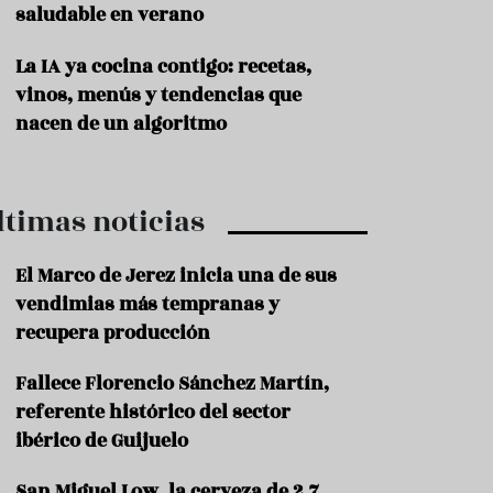
saludable en verano
P
r
La IA ya cocina contigo: recetas,
o
vinos, menús y tendencias que
d
u
nacen de un algoritmo
c
t
o
ltimas noticias
T
r
a
El Marco de Jerez inicia una de sus
d
vendimias más tempranas y
i
c
recupera producción
i
o
Fallece Florencio Sánchez Martín,
n
referente histórico del sector
e
s
ibérico de Guijuelo
R
San Miguel Low, la cerveza de 2,7