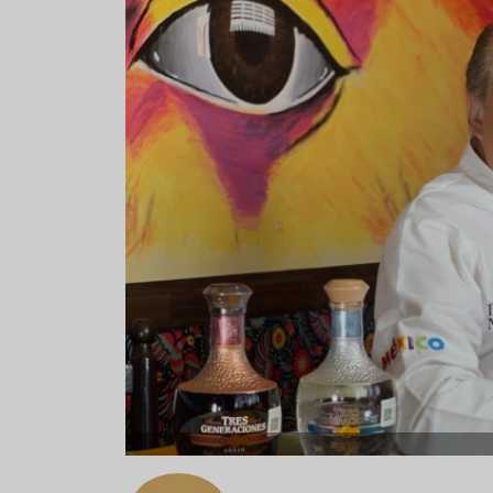
Aceitunas: el aperitivo estrella
Sopa fría d
del verano
que querrás
verano