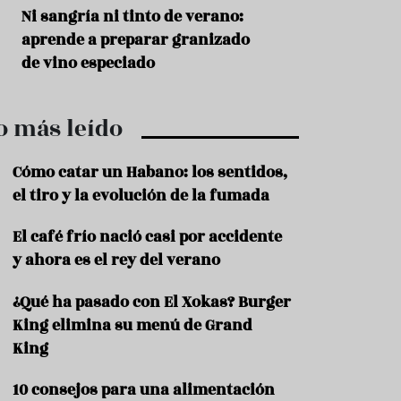
r
t
s
Ni sangría ni tinto de verano:
Aceitunas: el ape
r
o
aprende a preparar granizado
del verano
o
t
de vino especiado
u
r
i
o más leído
s
m
o
Cómo catar un Habano: los sentidos,
R
el tiro y la evolución de la fumada
e
c
El café frío nació casi por accidente
e
y ahora es el rey del verano
t
a
s
¿Qué ha pasado con El Xokas? Burger
King elimina su menú de Grand
S
a
King
l
u
10 consejos para una alimentación
d