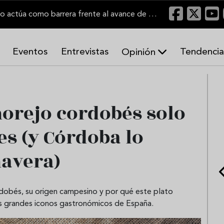
"Un viñedo bien labrado actúa como barrera frente al avance de las llamas"
Eventos
Entrevistas
Tendencia
Opinión
A
r
m
o
orejo cordobés solo
n
í
es (y Córdoba lo
a
s
mavera)
rdobés, su origen campesino y por qué este plato
s grandes iconos gastronómicos de España.