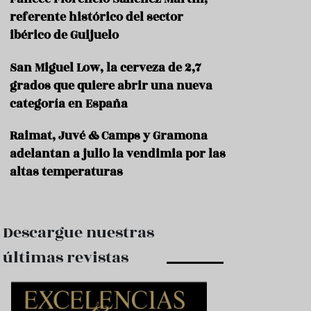
e
s
referente histórico del sector
t
ibérico de Guijuelo
a
u
San Miguel Low, la cerveza de 2,7
r
a
grados que quiere abrir una nueva
n
categoría en España
t
e
s
Raimat, Juvé & Camps y Gramona
adelantan a julio la vendimia por las
F
altas temperaturas
o
r
m
a
c
Descargue nuestras
i
ó
últimas revistas
n
C
o