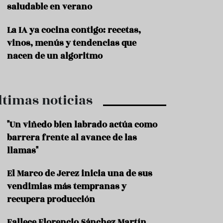
saludable en verano
P
r
La IA ya cocina contigo: recetas,
o
vinos, menús y tendencias que
d
u
nacen de un algoritmo
c
t
o
ltimas noticias
T
r
a
"Un viñedo bien labrado actúa como
d
barrera frente al avance de las
i
c
llamas"
i
o
El Marco de Jerez inicia una de sus
n
vendimias más tempranas y
e
s
recupera producción
R
Fallece Florencio Sánchez Martín,