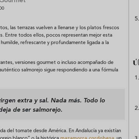
 Gourmet
00
os, las terrazas vuelven a llenarse y los platos frescos
. Entre todos ellos, pocos representan mejor esta
a humilde, refrescante y profundamente ligada a la
Ú
rantes, versiones gourmet o incluso acompañado de
l auténtico salmorejo sigue respondiendo a una fórmula
irgen extra y sal.
Nada más. Todo lo
deja de ser salmorejo.
ada del tomate desde América. En Andalucía ya existían
orejo blanco” o la histórica
mazamorra cordobesa
, un