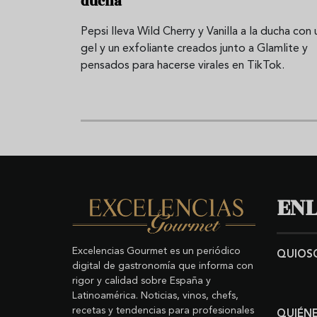
ducha
Pepsi lleva Wild Cherry y Vanilla a la ducha con 
gel y un exfoliante creados junto a Glamlite y
pensados para hacerse virales en TikTok.
ENL
Excelencias Gourmet es un periódico
QUIOS
digital de gastronomía que informa con
rigor y calidad sobre España y
Latinoamérica. Noticias, vinos, chefs,
recetas y tendencias para profesionales
QUIÉN