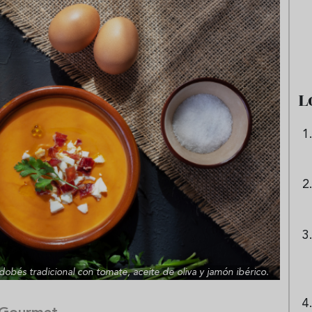
e sandía: el plato
Cinco cremas frías de verdura
 repetir todo el
que querrás repetir todo agost
L
dobés tradicional con tomate, aceite de oliva y jamón ibérico.