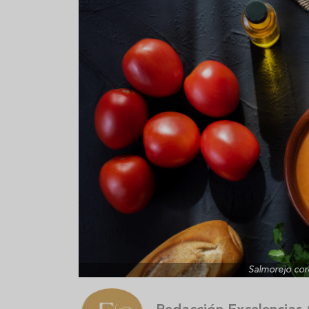
Aceitunas: el aperitivo estrella
Sopa fría d
del verano
que querrás
verano
Salmorejo cor