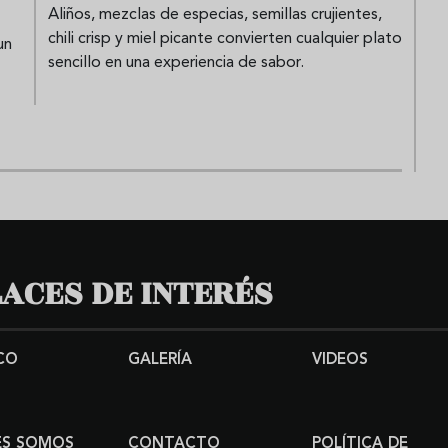
Aliños, mezclas de especias, semillas crujientes,
chili crisp y miel picante convierten cualquier plato
un
sencillo en una experiencia de sabor.
ACES DE INTERÉS
CO
GALERÍA
VIDEOS
ES SOMOS
CONTACTO
POLÍTICA DE