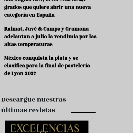
e
s
grados que quiere abrir una nueva
t
categoría en España
a
u
Raimat, Juvé & Camps y Gramona
r
a
adelantan a julio la vendimia por las
n
altas temperaturas
t
e
s
México conquista la plata y se
clasifica para la final de pastelería
F
de Lyon 2027
o
r
m
a
c
Descargue nuestras
i
ó
últimas revistas
n
C
o