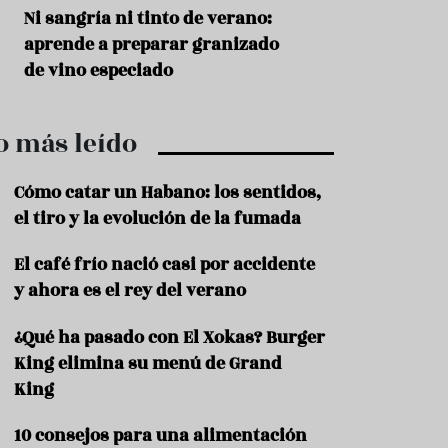
r
t
s
Ni sangría ni tinto de verano:
Aceitunas: el ape
r
o
aprende a preparar granizado
del verano
o
t
de vino especiado
u
r
i
o más leído
s
m
o
Cómo catar un Habano: los sentidos,
R
el tiro y la evolución de la fumada
e
c
El café frío nació casi por accidente
e
y ahora es el rey del verano
t
a
s
¿Qué ha pasado con El Xokas? Burger
King elimina su menú de Grand
S
a
King
l
u
10 consejos para una alimentación
d