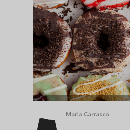
Aceitunas: el aperitivo estrella
Sopa fría d
del verano
que querrás
verano
Maria Carrasco