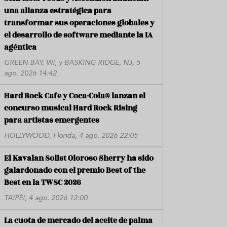
una alianza estratégica para
transformar sus operaciones globales y
el desarrollo de software mediante la IA
agéntica
GREEN BAY, WI, y BASKING RIDGE, NJ, 5
ago. 2026 14:42
Hard Rock Cafe y Coca-Cola® lanzan el
concurso musical Hard Rock Rising
para artistas emergentes
HOLLYWOOD, Florida, 4 ago. 2026 22:05
El Kavalan Solist Oloroso Sherry ha sido
galardonado con el premio Best of the
Best en la TWSC 2026
TAIPÉI, 4 ago. 2026 12:00
La cuota de mercado del aceite de palma