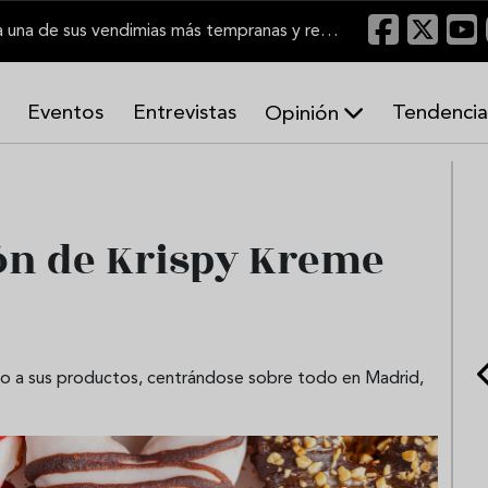
El Marco de Jerez inicia una de sus vendimias más tempranas y recupera producción
Eventos
Entrevistas
Tendencia
Opinión
A
r
m
o
ón de Krispy Kreme
n
í
a
s
so a sus productos, centrándose sobre todo en Madrid,