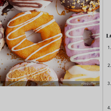
e sandía: el plato
Cinco cremas frías de verdura
 repetir todo el
que querrás repetir todo agost
L
rosquillas