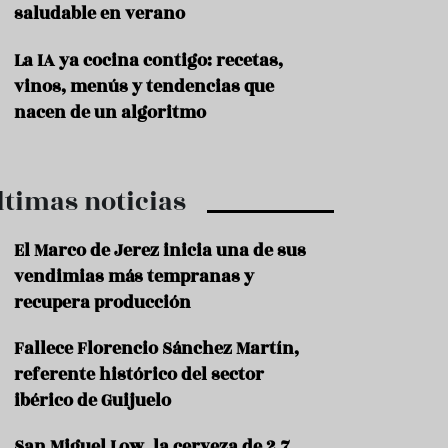
saludable en verano
P
r
La IA ya cocina contigo: recetas,
o
vinos, menús y tendencias que
d
u
nacen de un algoritmo
c
t
o
ltimas noticias
T
r
a
El Marco de Jerez inicia una de sus
d
vendimias más tempranas y
i
c
recupera producción
i
o
Fallece Florencio Sánchez Martín,
n
referente histórico del sector
e
s
ibérico de Guijuelo
R
San Miguel Low, la cerveza de 2,7