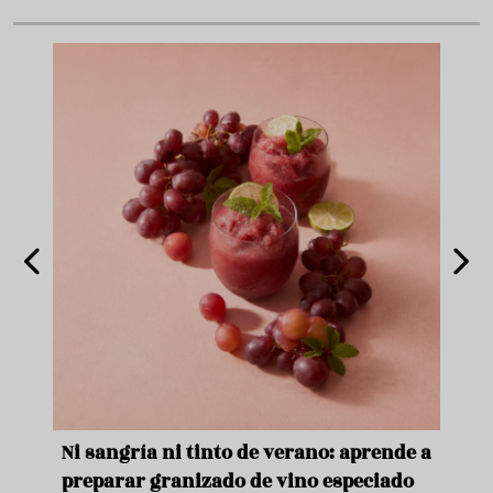
e
Ni sangría ni tinto de verano: aprende a
Acei
preparar granizado de vino especiado
vera