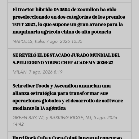
El tractor híbrido DV3504 de Zoomlion ha sido
preseleccionado en dos categorías de los premios
TOTY 2027, lo que supone un gran avance para la
maquinaria agrícola china de alta potencia
NÁPOLES, Italia, 7 ago. 2026 12:35
SE REVELÓ EL DESTACADO JURADO MUNDIAL DEL
S.PELLEGRINO YOUNG CHEF ACADEMY 2026-27
MILÁN, 7 ago. 2026 8:19
Schreiber Foods y Ascendion anuncian una
alianza estratégica para transformar sus
operaciones globales y el desarrollo de software
mediante la IA agéntica
GREEN BAY, WI, y BASKING RIDGE, NJ, 5 ago. 2026
14:42
Hard Rock Cafe y Coca-Cola® lanzan el concurso