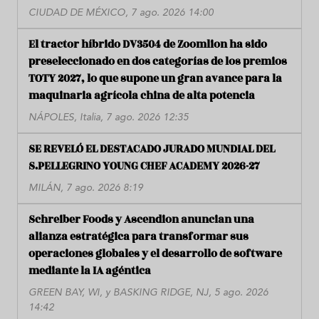
CIUDAD DE MÉXICO, 7 ago. 2026 14:00
El tractor híbrido DV3504 de Zoomlion ha sido
preseleccionado en dos categorías de los premios
TOTY 2027, lo que supone un gran avance para la
maquinaria agrícola china de alta potencia
NÁPOLES, Italia, 7 ago. 2026 12:35
SE REVELÓ EL DESTACADO JURADO MUNDIAL DEL
S.PELLEGRINO YOUNG CHEF ACADEMY 2026-27
MILÁN, 7 ago. 2026 8:19
Schreiber Foods y Ascendion anuncian una
alianza estratégica para transformar sus
operaciones globales y el desarrollo de software
mediante la IA agéntica
GREEN BAY, WI, y BASKING RIDGE, NJ, 5 ago. 2026
14:42