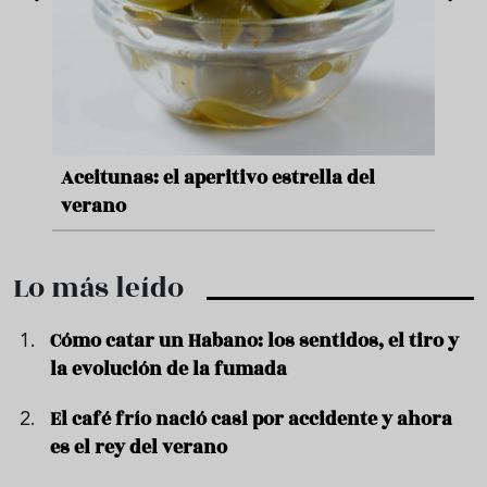
nde a
Aceitunas: el aperitivo estrella del
Sopa
ado
verano
quer
Lo más leído
Cómo catar un Habano: los sentidos, el tiro y
la evolución de la fumada
El café frío nació casi por accidente y ahora
es el rey del verano