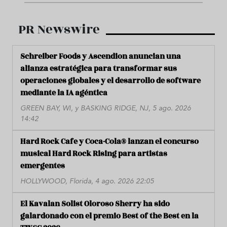
PR Newswire
Schreiber Foods y Ascendion anuncian una
alianza estratégica para transformar sus
operaciones globales y el desarrollo de software
mediante la IA agéntica
GREEN BAY, WI, y BASKING RIDGE, NJ, 5 ago. 2026
14:42
Hard Rock Cafe y Coca-Cola® lanzan el concurso
musical Hard Rock Rising para artistas
emergentes
HOLLYWOOD, Florida, 4 ago. 2026 22:05
El Kavalan Solist Oloroso Sherry ha sido
galardonado con el premio Best of the Best en la