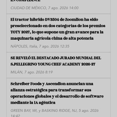
EN COMPLIANCE
CIUDAD DE MÉXICO, 7 ago. 2026 14:00
El tractor híbrido DV3504 de Zoomlion ha sido
preseleccionado en dos categorías de los premios
TOTY 2027, lo que supone un gran avance para la
maquinaria agrícola china de alta potencia
NÁPOLES, Italia, 7 ago. 2026 12:35
SE REVELÓ EL DESTACADO JURADO MUNDIAL DEL
S.PELLEGRINO YOUNG CHEF ACADEMY 2026-27
MILÁN, 7 ago. 2026 8:19
Schreiber Foods y Ascendion anuncian una
alianza estratégica para transformar sus
operaciones globales y el desarrollo de software
mediante la IA agéntica
GREEN BAY, WI, y BASKING RIDGE, NJ, 5 ago. 2026
14:42