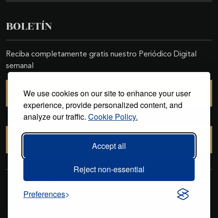
BOLETÍN
Reciba completamente gratis nuestro Periódico Digital
semanal
We use cookies on our site to enhance your user
SUSCRIBIRSE
experience, provide personalized content, and
analyze our traffic.
Cookie Policy.
CANCELAR SUSCRIPCIÓN
Accept all
Reject non-essential
Copyright © 2011-2026. Excelencias Gourmet. Todos los derechos
Preferences
reservados. Desarrollado por
Grupo Excelencias
.