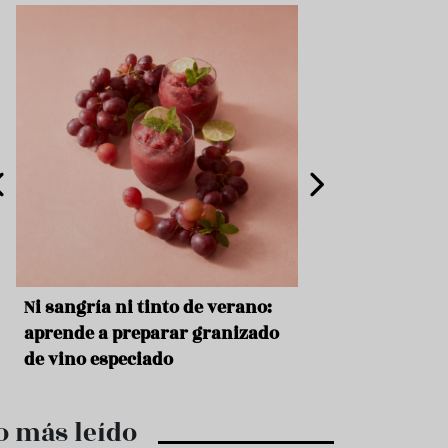
e
s
t
a
u
r
a
n
t
e
s
F
o
r
m
s
Ni sangría ni tinto de verano:
Aceitunas: el ape
a
c
o
aprende a preparar granizado
del verano
i
de vino especiado
ó
n
C
o más leído
o