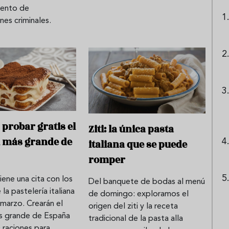
iento de
nes criminales.
 probar gratis el
Ziti: la única pasta
ú más grande de
italiana que se puede
romper
iene una cita con los
Del banquete de bodas al menú
la pastelería italiana
de domingo: exploramos el
marzo. Crearán el
origen del ziti y la receta
ás grande de España
tradicional de la pasta alla
 raciones para