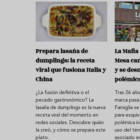
Prepara lasaña de
La Mafia 
dumplings: la receta
Mesa ca
viral que fusiona Italia y
y se des
China
polémic
¿La fusión definitiva o el
Tras 26 año
Aceitunas: el aperitivo estrella
Sopa fría d
pecado gastronómico? La
marca pasa 
del verano
que querrás
lasaña de dumplings es la nueva
Famiglia se
verano
receta viral del momento en
para esquiva
redes sociales. Descubre quién
polémica in
la creó, y cómo se prepara este
uso del tér
plato.
asociado en