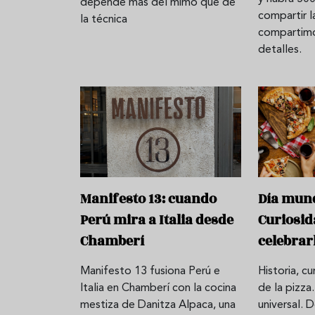
depende más del mimo que de
compartir l
la técnica
compartimo
detalles.
Manifesto 13: cuando
Día mund
Perú mira a Italia desde
Curiosid
Chamberí
celebrar
Manifesto 13 fusiona Perú e
Historia, c
Italia en Chamberí con la cocina
de la pizza
mestiza de Danitza Alpaca, una
universal. 