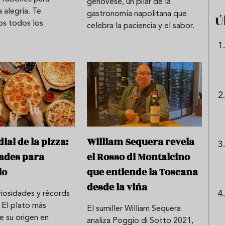
genovese, un pilar de la
a alegría. Te
gastronomía napolitana que
Ú
s todos los
celebra la paciencia y el sabor.
William Sequera revela
ial de la pizza:
el Rosso di Montalcino
ades para
que entiende la Toscana
lo
desde la viña
uriosidades y récords
. El plato más
El sumiller William Sequera
De su origen en
analiza Poggio di Sotto 2021,