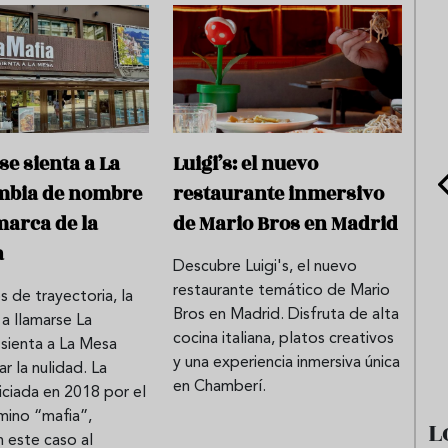
se sienta a La
Luigi’s: el nuevo
mbia de nombre
restaurante inmersivo
marca de la
de Mario Bros en Madrid
a
Descubre Luigi's, el nuevo
restaurante temático de Mario
s de trayectoria, la
e sandía: el plato
Cinco cremas frías de verdura
Bros en Madrid. Disfruta de alta
a llamarse La
 repetir todo el
que querrás repetir todo agost
cocina italiana, platos creativos
 sienta a La Mesa
y una experiencia inmersiva única
r la nulidad. La
en Chamberí.
iciada en 2018 por el
mino “mafia”,
L
 este caso al