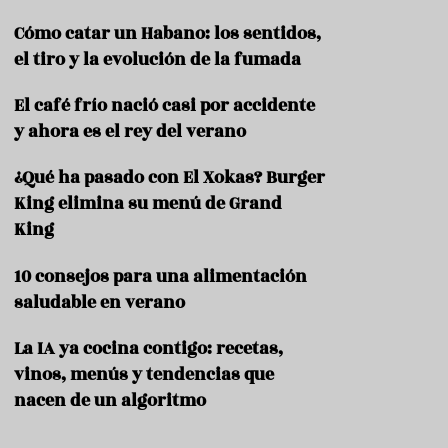
c
t
Cómo catar un Habano: los sentidos,
e
el tiro y la evolución de la fumada
l
e
El café frío nació casi por accidente
r
í
y ahora es el rey del verano
a
¿Qué ha pasado con El Xokas? Burger
King elimina su menú de Grand
King
10 consejos para una alimentación
saludable en verano
La IA ya cocina contigo: recetas,
vinos, menús y tendencias que
nacen de un algoritmo