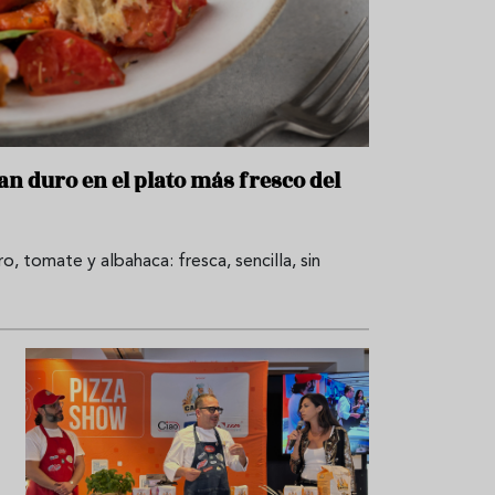
r
t
r
o
t
u
r
i
s
m
pan duro en el plato más fresco del
o
R
e
, tomate y albahaca: fresca, sencilla, sin
c
e
t
a
s
S
a
l
u
d