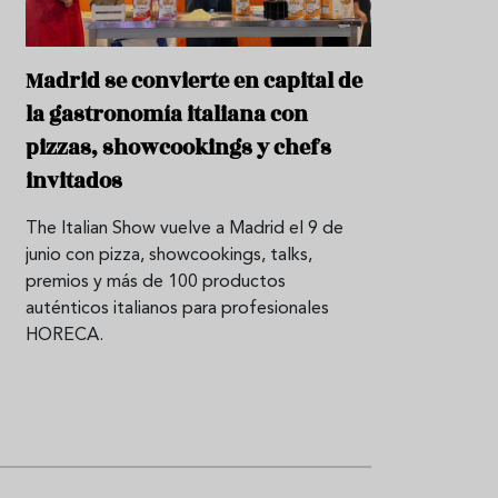
P
r
Madrid se convierte en capital de
o
d
la gastronomía italiana con
u
c
pizzas, showcookings y chefs
t
invitados
o
T
The Italian Show vuelve a Madrid el 9 de
r
junio con pizza, showcookings, talks,
a
premios y más de 100 productos
d
i
auténticos italianos para profesionales
c
HORECA.
i
o
n
e
s
R