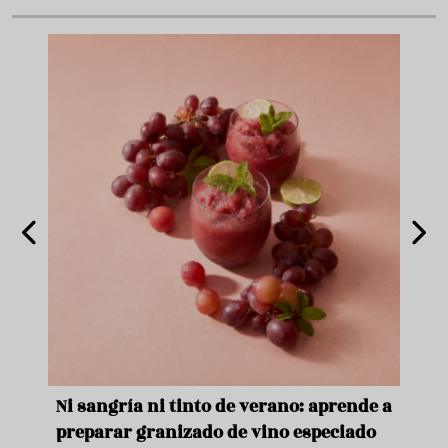
e
Ni sangría ni tinto de verano: aprende a
Acei
preparar granizado de vino especiado
vera