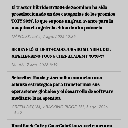
El tractor híbrido DV3504 de Zoomlion ha sido
preseleccionado en dos categorías de los premios
TOTY 2027, lo que supone un gran avance para la
maquinaria agrícola china de alta potencia
NÁPOLES, Italia, 7 ago. 2026 12:35
SE REVELÓ EL DESTACADO JURADO MUNDIAL DEL
S.PELLEGRINO YOUNG CHEF ACADEMY 2026-27
MILÁN, 7 ago. 2026 8:19
Schreiber Foods y Ascendion anuncian una
alianza estratégica para transformar sus
operaciones globales y el desarrollo de software
mediante la IA agéntica
GREEN BAY, WI, y BASKING RIDGE, NJ, 5 ago. 2026
14:42
Hard Rock Cafe y Coca-Cola® lanzan el concurso