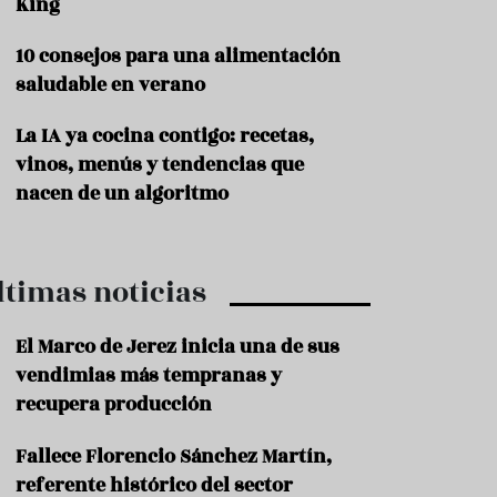
King
P
10 consejos para una alimentación
r
o
saludable en verano
d
u
La IA ya cocina contigo: recetas,
c
t
vinos, menús y tendencias que
o
nacen de un algoritmo
T
r
a
ltimas noticias
d
i
c
El Marco de Jerez inicia una de sus
i
o
vendimias más tempranas y
n
recupera producción
e
s
Fallece Florencio Sánchez Martín,
R
referente histórico del sector