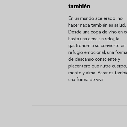
también
En un mundo acelerado, no
Aceitunas: el aperitivo estrella
Sopa fría d
hacer nada también es salud.
del verano
que querrás
Desde una copa de vino en c
verano
hasta una cena sin reloj, la
gastronomía se convierte en 
refugio emocional, una form
de descanso consciente y
placentero que nutre cuerpo
mente y alma. Parar es tambi
una forma de vivir