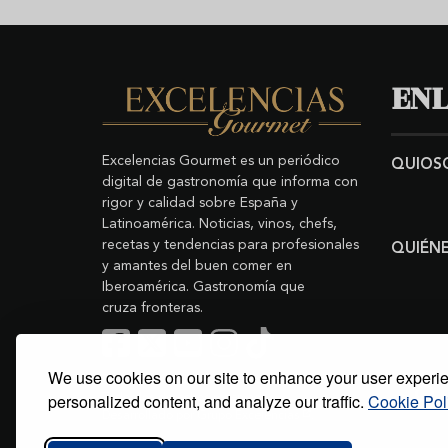
ENL
Excelencias Gourmet es un periódico
QUIOS
digital de gastronomía que informa con
rigor y calidad sobre España y
Latinoamérica. Noticias, vinos, chefs,
recetas y tendencias para profesionales
QUIÉN
y amantes del buen comer en
Iberoamérica. Gastronomía que
cruza fronteras.
We use cookies on our site to enhance your user experi
Buscar
Copyright © 2011-2026 Excelencias Gourmet.
personalized content, and analyze our traffic.
Cookie Pol
Todos los derechos reservados.
Desarrollado por
Grupo Excelencias
.