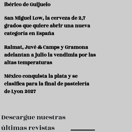
e
ibérico de Guijuelo
s
t
a
San Miguel Low, la cerveza de 2,7
u
grados que quiere abrir una nueva
r
categoría en España
a
n
t
Raimat, Juvé & Camps y Gramona
e
adelantan a julio la vendimia por las
s
altas temperaturas
F
o
México conquista la plata y se
r
clasifica para la final de pastelería
m
a
de Lyon 2027
c
i
ó
n
Descargue nuestras
C
últimas revistas
o