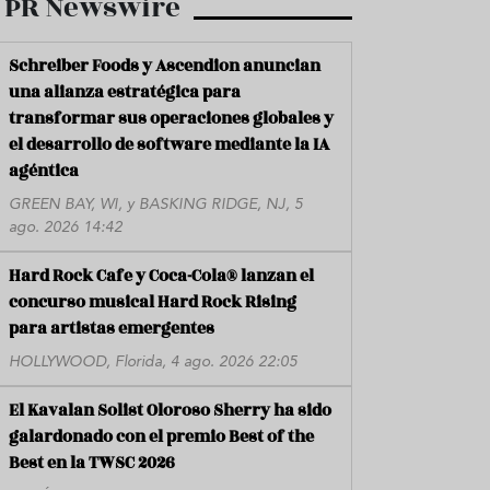
PR Newswire
Schreiber Foods y Ascendion anuncian
una alianza estratégica para
transformar sus operaciones globales y
el desarrollo de software mediante la IA
agéntica
GREEN BAY, WI, y BASKING RIDGE, NJ, 5
ago. 2026 14:42
Hard Rock Cafe y Coca-Cola® lanzan el
concurso musical Hard Rock Rising
para artistas emergentes
HOLLYWOOD, Florida, 4 ago. 2026 22:05
El Kavalan Solist Oloroso Sherry ha sido
galardonado con el premio Best of the
Best en la TWSC 2026