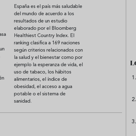
España es el país más saludable
del mundo de acuerdo a los
resultados de un estudio
e sandía: el plato
Cinco cremas frías de verdura
elaborado por el Bloomberg
 repetir todo el
que querrás repetir todo agost
asa
Healthiest Country Index. El
ranking clasifica a 169 naciones
un
según criterios relacionados con
a
la salud y el bienestar como por
L
ejemplo la esperanza de vida, el
,
uso de tabaco, los hábitos
én
alimentarios, el índice de
obesidad, el acceso a agua
potable o el sistema de
sanidad.