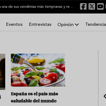
El Marco de Jerez inicia una de sus vendimias más tempranas y recupera producción
Eventos
Entrevistas
Tendencia
Opinión
A
r
m
o
n
í
a
s
España es el país más
í
saludable del mundo