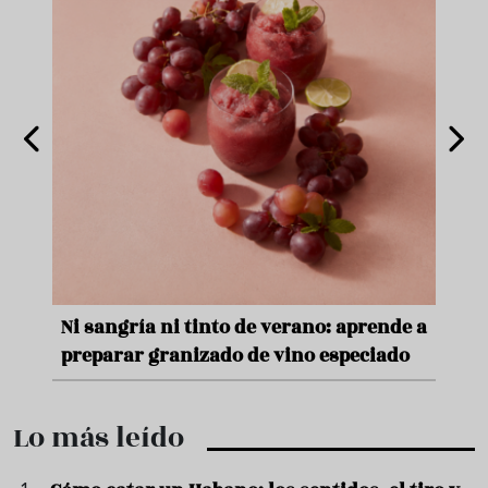
nde a
Aceitunas: el aperitivo estrella del
Sopa
ado
verano
quer
Lo más leído