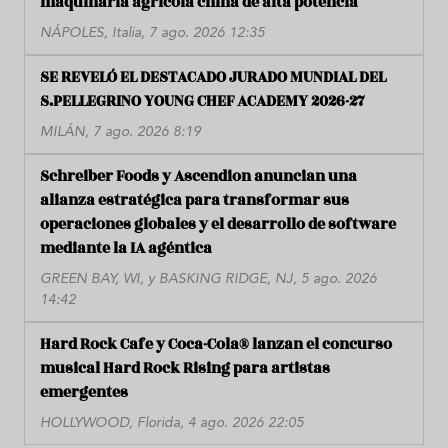
maquinaria agrícola china de alta potencia
NÁPOLES, Italia, 7 ago. 2026 12:35
SE REVELÓ EL DESTACADO JURADO MUNDIAL DEL
S.PELLEGRINO YOUNG CHEF ACADEMY 2026-27
MILÁN, 7 ago. 2026 8:19
Schreiber Foods y Ascendion anuncian una
alianza estratégica para transformar sus
operaciones globales y el desarrollo de software
mediante la IA agéntica
GREEN BAY, WI, y BASKING RIDGE, NJ, 5 ago. 2026
14:42
Hard Rock Cafe y Coca-Cola® lanzan el concurso
musical Hard Rock Rising para artistas
emergentes
HOLLYWOOD, Florida, 4 ago. 2026 22:05