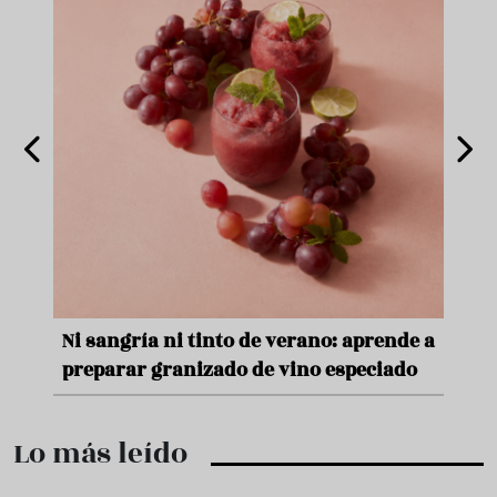
nde a
Aceitunas: el aperitivo estrella del
Sopa
ado
verano
quer
Lo más leído