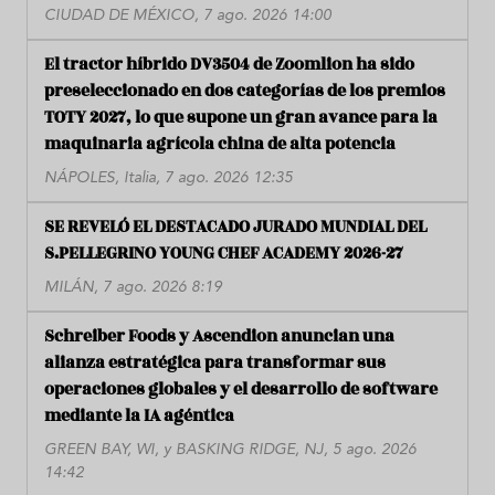
CIUDAD DE MÉXICO, 7 ago. 2026 14:00
El tractor híbrido DV3504 de Zoomlion ha sido
preseleccionado en dos categorías de los premios
TOTY 2027, lo que supone un gran avance para la
maquinaria agrícola china de alta potencia
NÁPOLES, Italia, 7 ago. 2026 12:35
SE REVELÓ EL DESTACADO JURADO MUNDIAL DEL
S.PELLEGRINO YOUNG CHEF ACADEMY 2026-27
MILÁN, 7 ago. 2026 8:19
Schreiber Foods y Ascendion anuncian una
alianza estratégica para transformar sus
operaciones globales y el desarrollo de software
mediante la IA agéntica
GREEN BAY, WI, y BASKING RIDGE, NJ, 5 ago. 2026
14:42