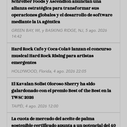
Schreiber Foods y Ascendion anuncian una
alianza estratégica para transformar sus
operaciones globales y el desarrollo de software
mediante la IA agéntica
GREEN BAY, WI, y BASKING RIDGE, NJ, 5 ago. 2026
14:42
Hard Rock Cafe y Coca-Cola® lanzan el concurso
musical Hard Rock Rising para artistas
emergentes
HOLLYWOOD, Florida, 4 ago. 2026 22:05
El Kavalan Solist Oloroso Sherry ha sido
galardonado con el premio Best of the Best en la
TWSC 2026
TAIPÉI, 4 ago. 2026 12:00
La cuota de mercado del aceite de palma
sostenible certificado apunta a un potencial del 40