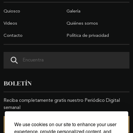
Quiosco
Galería
Videos
Quiénes somos
Contacto
Política de privacidad
Buscar
BOLETÍN
Reciba completamente gratis nuestro Periódico Digital
semanal
We use cookies on our site to enhance your user
SUSCRIBIRSE
experience, provide personalized content, and