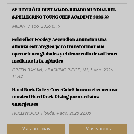
SE REVELÓ EL DESTACADO JURADO MUNDIAL DEL
S.PELLEGRINO YOUNG CHEF ACADEMY 2026-27
MILÁN, 7 ago. 2026 8:19
Schreiber Foods y Ascendion anuncian una
alianza estratégica para transformar sus
operaciones globales y el desarrollo de software
mediante la IA agéntica
GREEN BAY, WI, y BASKING RIDGE, NJ, 5 ago. 2026
14:42
Hard Rock Cafe y Coca-Cola® lanzan el concurso
musical Hard Rock Rising para artistas
emergentes
HOLLYWOOD, Florida, 4 ago. 2026 22:05
Más noticias
Más videos