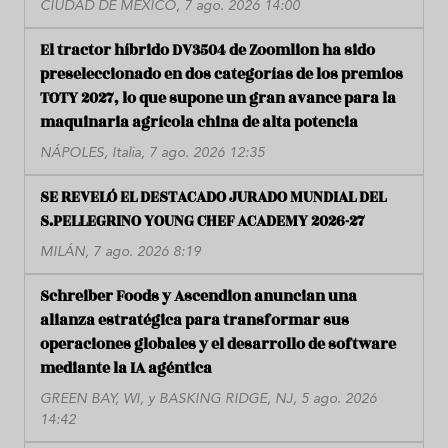
CIUDAD DE MÉXICO, 7 ago. 2026 14:00
El tractor híbrido DV3504 de Zoomlion ha sido
preseleccionado en dos categorías de los premios
TOTY 2027, lo que supone un gran avance para la
maquinaria agrícola china de alta potencia
NÁPOLES, Italia, 7 ago. 2026 12:35
SE REVELÓ EL DESTACADO JURADO MUNDIAL DEL
S.PELLEGRINO YOUNG CHEF ACADEMY 2026-27
MILÁN, 7 ago. 2026 8:19
Schreiber Foods y Ascendion anuncian una
alianza estratégica para transformar sus
operaciones globales y el desarrollo de software
mediante la IA agéntica
GREEN BAY, WI, y BASKING RIDGE, NJ, 5 ago. 2026
14:42