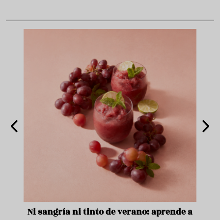
e
Ni sangría ni tinto de verano: aprende a
Acei