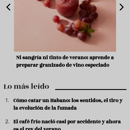
e
Ni sangría ni tinto de verano: aprende a
Acei
preparar granizado de vino especiado
vera
Lo más leído
Cómo catar un Habano: los sentidos, el tiro y
la evolución de la fumada
El café frío nació casi por accidente y ahora
es el rey del verano