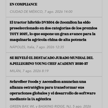
EN COMPLIANCE
CIUDAD DE MÉXICO, 7 ago. 2026 14:00
El tractor híbrido DV3504 de Zoomlion ha sido
preseleccionado en dos categorías de los premios
TOTY 2027, lo que supone un gran avance para la
maquinaria agrícola china de alta potencia
NÁPOLES, Italia, 7 ago. 2026 12:35
SE REVELÓ EL DESTACADO JURADO MUNDIAL DEL
S.PELLEGRINO YOUNG CHEF ACADEMY 2026-27
MILÁN, 7 ago. 2026 8:19
Schreiber Foods y Ascendion anuncian una
alianza estratégica para transformar sus
operaciones globales y el desarrollo de software
mediante la IA agéntica
GREEN BAY, WI, y BASKING RIDGE, NJ, 5 ago. 2026