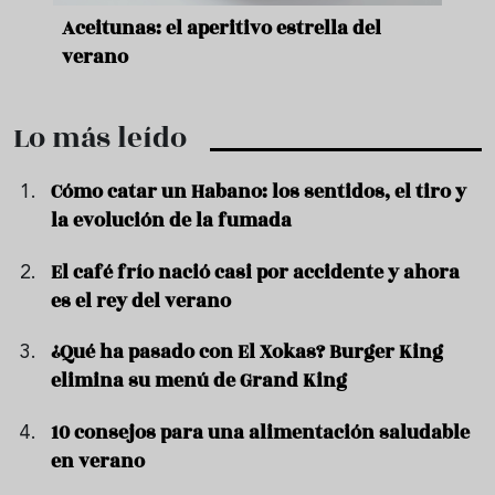
Sopa fría de sandía: el plato que
Cinc
querrás repetir todo el verano
quer
Lo más leído
Cómo catar un Habano: los sentidos, el tiro y
la evolución de la fumada
El café frío nació casi por accidente y ahora
es el rey del verano
¿Qué ha pasado con El Xokas? Burger King
elimina su menú de Grand King
10 consejos para una alimentación saludable
en verano