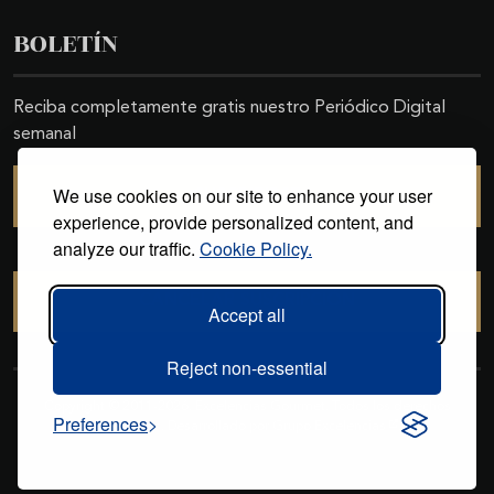
BOLETÍN
Reciba completamente gratis nuestro Periódico Digital
semanal
We use cookies on our site to enhance your user
SUSCRIBIRSE
experience, provide personalized content, and
analyze our traffic.
Cookie Policy.
CANCELAR SUSCRIPCIÓN
Accept all
Reject non-essential
Copyright © 2011-2026. Excelencias Gourmet. Todos los derechos
Preferences
reservados. Desarrollado por
Grupo Excelencias
.