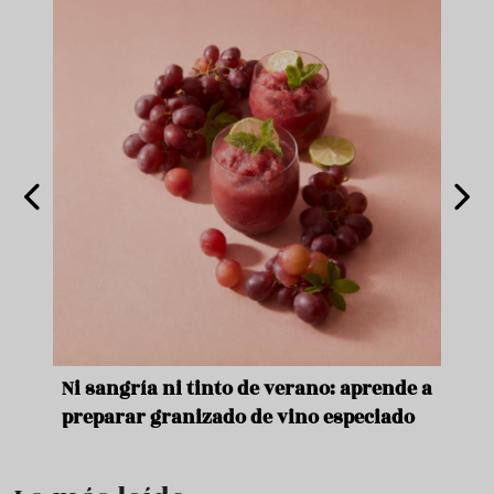
e
Ni sangría ni tinto de verano: aprende a
Acei
preparar granizado de vino especiado
vera