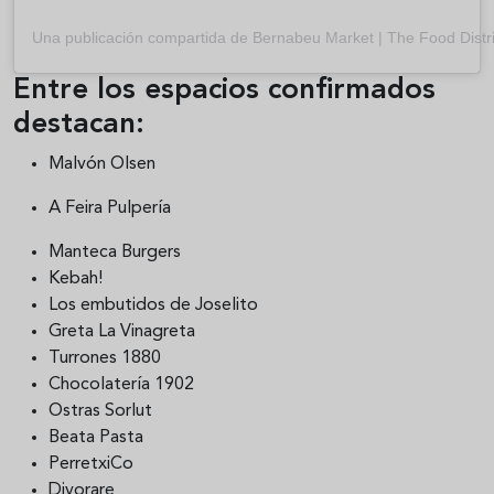
Una publicación compartida de Bernabeu Market | The Food Dist
Entre los espacios confirmados
destacan:
Malvón Olsen
A Feira Pulpería
Manteca Burgers
Kebah!
Los embutidos de Joselito
Greta La Vinagreta
Turrones 1880
Chocolatería 1902
Ostras Sorlut
Beata Pasta
PerretxiCo
Divorare