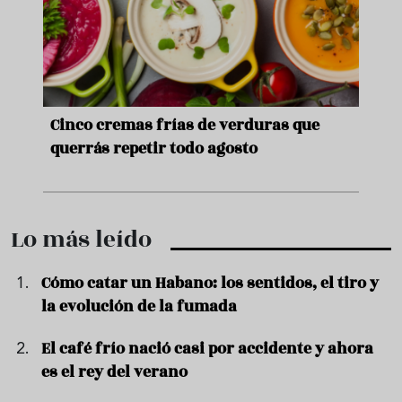
e
Ni sangría ni tinto de verano: aprende a
Acei
preparar granizado de vino especiado
vera
Lo más leído
Cómo catar un Habano: los sentidos, el tiro y
la evolución de la fumada
El café frío nació casi por accidente y ahora
es el rey del verano