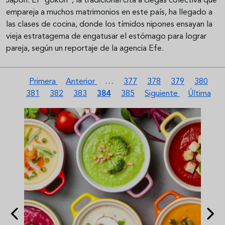
Japón. El "gokon", la tradicional cita a ciegas colectiva que
empareja a muchos matrimonios en este país, ha llegado a
las clases de cocina, donde los tímidos nipones ensayan la
vieja estratagema de engatusar el estómago para lograr
pareja, según un reportaje de la agencia Efe.
Paginación
Primera página
Página anterior
Página
Página
Página
Página
Pá
Primera
Anterior
…
377
378
379
380
Página
Página
Página actual
Página
Siguiente página
Última pág
381
382
383
384
385
Siguiente
Última