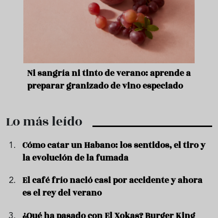
e
Ni sangría ni tinto de verano: aprende a
Acei
preparar granizado de vino especiado
vera
Lo más leído
Cómo catar un Habano: los sentidos, el tiro y
la evolución de la fumada
El café frío nació casi por accidente y ahora
es el rey del verano
¿Qué ha pasado con El Xokas? Burger King