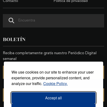
Contacto
Política de privacidad
Buscar
BOLETÍN
Reciba completamente gratis nuestro Periódico Digital
semanal
We use cookies on our site to enhance your user
SUSCRIBIRSE
experience, provide personalized content, and
analyze our traffic.
Cookie Policy.
CANCELAR SUSCRIPCIÓN
Accept all