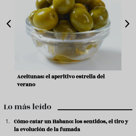
nde a
Aceitunas: el aperitivo estrella del
Sopa
ado
verano
quer
Lo más leído
Cómo catar un Habano: los sentidos, el tiro y
la evolución de la fumada