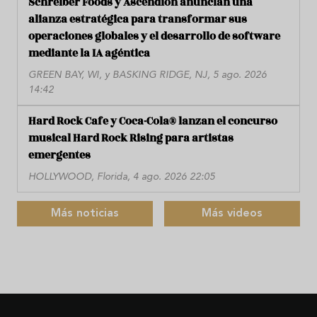
Schreiber Foods y Ascendion anuncian una
alianza estratégica para transformar sus
operaciones globales y el desarrollo de software
mediante la IA agéntica
GREEN BAY, WI, y BASKING RIDGE, NJ, 5 ago. 2026
14:42
Hard Rock Cafe y Coca-Cola® lanzan el concurso
musical Hard Rock Rising para artistas
emergentes
HOLLYWOOD, Florida, 4 ago. 2026 22:05
Más noticias
Más videos