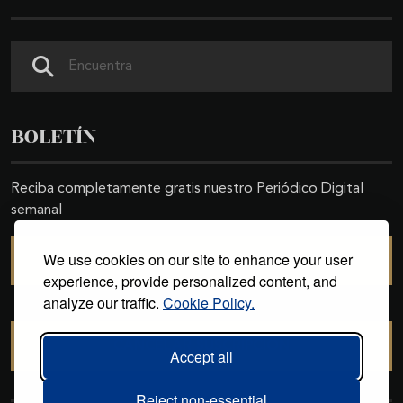
Buscar
BOLETÍN
Reciba completamente gratis nuestro Periódico Digital
semanal
We use cookies on our site to enhance your user
SUSCRIBIRSE
experience, provide personalized content, and
analyze our traffic.
Cookie Policy.
CANCELAR SUSCRIPCIÓN
Accept all
Reject non-essential