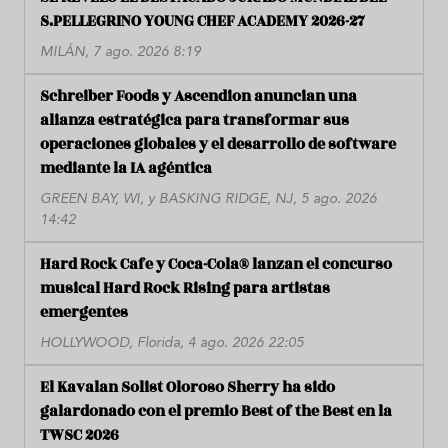
S.PELLEGRINO YOUNG CHEF ACADEMY 2026-27
MILÁN, 7 ago. 2026 8:19
Schreiber Foods y Ascendion anuncian una
alianza estratégica para transformar sus
operaciones globales y el desarrollo de software
mediante la IA agéntica
GREEN BAY, WI, y BASKING RIDGE, NJ, 5 ago. 2026
14:42
Hard Rock Cafe y Coca-Cola® lanzan el concurso
musical Hard Rock Rising para artistas
emergentes
HOLLYWOOD, Florida, 4 ago. 2026 22:05
El Kavalan Solist Oloroso Sherry ha sido
galardonado con el premio Best of the Best en la
TWSC 2026