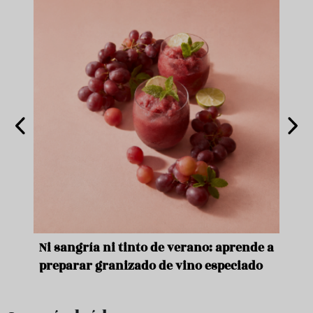
e
Ni sangría ni tinto de verano: aprende a
Acei
preparar granizado de vino especiado
vera