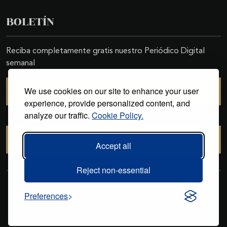
BOLETÍN
Reciba completamente gratis nuestro Periódico Digital
semanal
We use cookies on our site to enhance your user
SUSCRIBIRSE
experience, provide personalized content, and
analyze our traffic.
Cookie Policy.
CANCELAR SUSCRIPCIÓN
Accept all
Reject non-essential
Copyright © 2011-2026. Excelencias Gourmet. Todos los derechos
Preferences
reservados. Desarrollado por
Grupo Excelencias
.