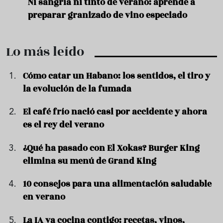
e
Ni sangría ni tinto de verano: aprende a
Acei
preparar granizado de vino especiado
vera
Lo más leído
Cómo catar un Habano: los sentidos, el tiro y
la evolución de la fumada
El café frío nació casi por accidente y ahora
es el rey del verano
¿Qué ha pasado con El Xokas? Burger King
elimina su menú de Grand King
10 consejos para una alimentación saludable
en verano
La IA ya cocina contigo: recetas, vinos,