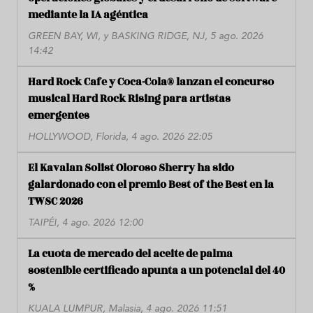
mediante la IA agéntica
GREEN BAY, WI, y BASKING RIDGE, NJ, 5 ago. 2026
14:42
Hard Rock Cafe y Coca-Cola® lanzan el concurso
musical Hard Rock Rising para artistas
emergentes
HOLLYWOOD, Florida, 4 ago. 2026 22:05
El Kavalan Solist Oloroso Sherry ha sido
galardonado con el premio Best of the Best en la
TWSC 2026
TAIPÉI, 4 ago. 2026 12:00
La cuota de mercado del aceite de palma
sostenible certificado apunta a un potencial del 40
%
KUALA LUMPUR, Malasia, 4 ago. 2026 11:51