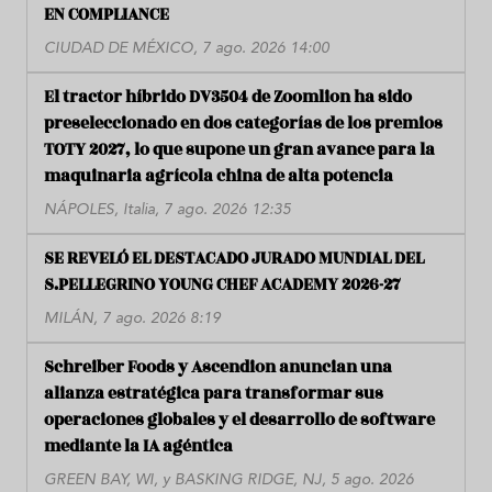
EN COMPLIANCE
CIUDAD DE MÉXICO, 7 ago. 2026 14:00
El tractor híbrido DV3504 de Zoomlion ha sido
preseleccionado en dos categorías de los premios
TOTY 2027, lo que supone un gran avance para la
maquinaria agrícola china de alta potencia
NÁPOLES, Italia, 7 ago. 2026 12:35
SE REVELÓ EL DESTACADO JURADO MUNDIAL DEL
S.PELLEGRINO YOUNG CHEF ACADEMY 2026-27
MILÁN, 7 ago. 2026 8:19
Schreiber Foods y Ascendion anuncian una
alianza estratégica para transformar sus
operaciones globales y el desarrollo de software
mediante la IA agéntica
GREEN BAY, WI, y BASKING RIDGE, NJ, 5 ago. 2026