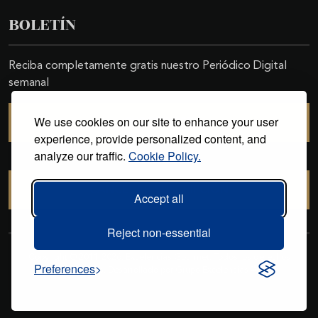
BOLETÍN
Reciba completamente gratis nuestro Periódico Digital
semanal
We use cookies on our site to enhance your user
SUSCRIBIRSE
experience, provide personalized content, and
analyze our traffic.
Cookie Policy.
CANCELAR SUSCRIPCIÓN
Accept all
Reject non-essential
Copyright © 2011-2026. Excelencias Gourmet. Todos los derechos
Preferences
reservados. Desarrollado por
Grupo Excelencias
.