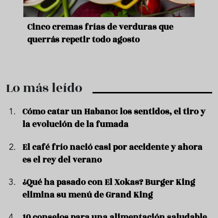
de
Cinco cremas frías de verduras que
Ni s
querrás repetir todo agosto
prep
Lo más leído
Cómo catar un Habano: los sentidos, el tiro y
la evolución de la fumada
El café frío nació casi por accidente y ahora
es el rey del verano
¿Qué ha pasado con El Xokas? Burger King
elimina su menú de Grand King
10 consejos para una alimentación saludable