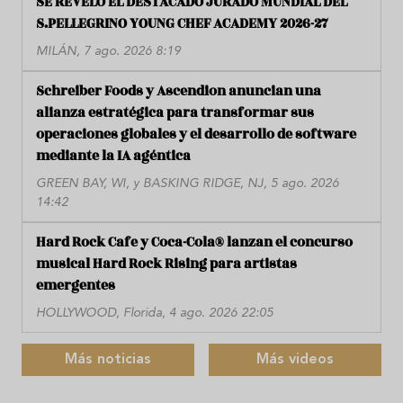
SE REVELÓ EL DESTACADO JURADO MUNDIAL DEL
S.PELLEGRINO YOUNG CHEF ACADEMY 2026-27
MILÁN, 7 ago. 2026 8:19
Schreiber Foods y Ascendion anuncian una
alianza estratégica para transformar sus
operaciones globales y el desarrollo de software
mediante la IA agéntica
GREEN BAY, WI, y BASKING RIDGE, NJ, 5 ago. 2026
14:42
Hard Rock Cafe y Coca-Cola® lanzan el concurso
musical Hard Rock Rising para artistas
emergentes
HOLLYWOOD, Florida, 4 ago. 2026 22:05
Más noticias
Más videos