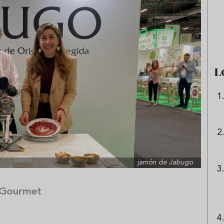
e sandía: el plato
Cinco cremas frías de verdura
 repetir todo el
que querrás repetir todo agost
L
jamón de Jabugo
 Gourmet