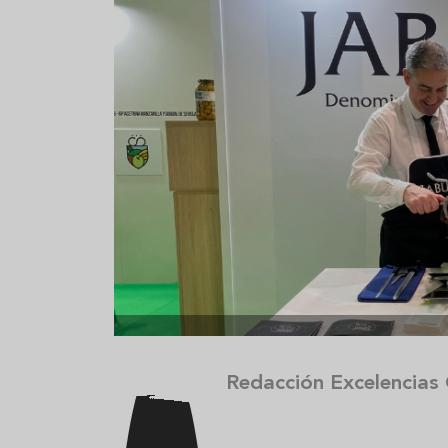
Aceitunas: el aperitivo estrella
Sopa fría d
del verano
que querrás
verano
Redacción Excelencias