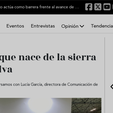
"Un viñedo bien labrado actúa como barrera frente al avance de las llamas"
Eventos
Entrevistas
Tendencia
Opinión
A
r
m
o
que nace de la sierra
n
í
lva
a
s
rsamos con Lucía García, directora de Comunicación de