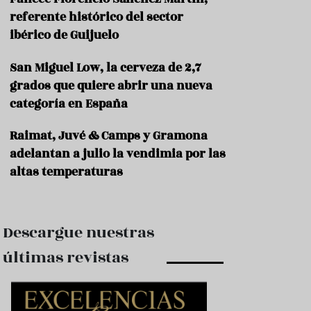
e
s
referente histórico del sector
t
ibérico de Guijuelo
a
u
San Miguel Low, la cerveza de 2,7
r
a
grados que quiere abrir una nueva
n
categoría en España
t
e
s
Raimat, Juvé & Camps y Gramona
adelantan a julio la vendimia por las
F
altas temperaturas
o
r
m
a
c
Descargue nuestras
i
ó
últimas revistas
n
C
o