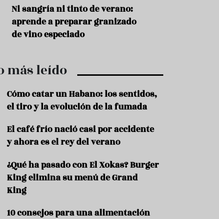
r
t
s
Ni sangría ni tinto de verano:
Aceitunas: el ape
r
o
aprende a preparar granizado
del verano
o
t
de vino especiado
u
r
i
o más leído
s
m
o
Cómo catar un Habano: los sentidos,
R
el tiro y la evolución de la fumada
e
c
El café frío nació casi por accidente
e
y ahora es el rey del verano
t
a
s
¿Qué ha pasado con El Xokas? Burger
King elimina su menú de Grand
S
a
King
l
u
10 consejos para una alimentación
d