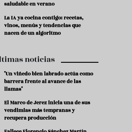
saludable en verano
P
r
La IA ya cocina contigo: recetas,
o
vinos, menús y tendencias que
d
u
nacen de un algoritmo
c
t
o
ltimas noticias
T
r
a
"Un viñedo bien labrado actúa como
d
barrera frente al avance de las
i
c
llamas"
i
o
El Marco de Jerez inicia una de sus
n
vendimias más tempranas y
e
s
recupera producción
R
Fallece Florencio Sánchez Martín,