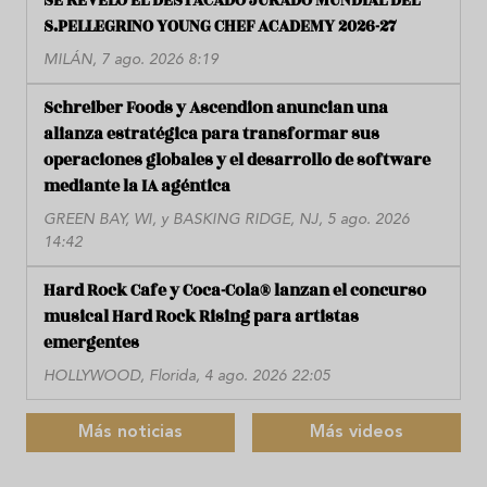
SE REVELÓ EL DESTACADO JURADO MUNDIAL DEL
S.PELLEGRINO YOUNG CHEF ACADEMY 2026-27
MILÁN, 7 ago. 2026 8:19
Schreiber Foods y Ascendion anuncian una
alianza estratégica para transformar sus
operaciones globales y el desarrollo de software
mediante la IA agéntica
GREEN BAY, WI, y BASKING RIDGE, NJ, 5 ago. 2026
14:42
Hard Rock Cafe y Coca-Cola® lanzan el concurso
musical Hard Rock Rising para artistas
emergentes
HOLLYWOOD, Florida, 4 ago. 2026 22:05
Más noticias
Más videos