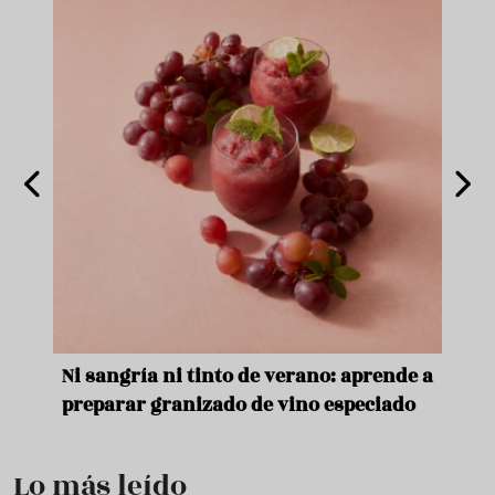
e
Ni sangría ni tinto de verano: aprende a
Acei
preparar granizado de vino especiado
vera
Lo más leído