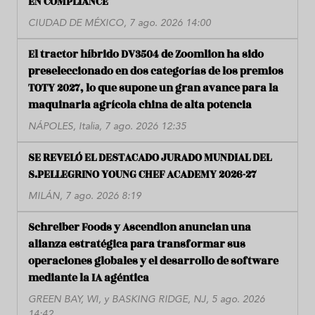
EN COMPLIANCE
CIUDAD DE MÉXICO, 7 ago. 2026 14:00
El tractor híbrido DV3504 de Zoomlion ha sido
preseleccionado en dos categorías de los premios
TOTY 2027, lo que supone un gran avance para la
maquinaria agrícola china de alta potencia
NÁPOLES, Italia, 7 ago. 2026 12:35
SE REVELÓ EL DESTACADO JURADO MUNDIAL DEL
S.PELLEGRINO YOUNG CHEF ACADEMY 2026-27
MILÁN, 7 ago. 2026 8:19
Schreiber Foods y Ascendion anuncian una
alianza estratégica para transformar sus
operaciones globales y el desarrollo de software
mediante la IA agéntica
GREEN BAY, WI, y BASKING RIDGE, NJ, 5 ago. 2026
14:42