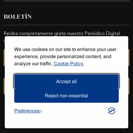
BOLETÍN
Reciba completamente gratis nuestro Periódico Digital
semanal
We use cookies on our site to enhance your user
experience, provide personalized content, and
SUSCRIBIRSE
analyze our traffic.
Cookie Policy.
Accept all
CANCELAR SUSCRIPCIÓN
Reject non-essential
Preferences
Copyright © 2011-2026. Excelencias Gourmet. Todos los derechos
reservados. Desarrollado por
Grupo Excelencias
.