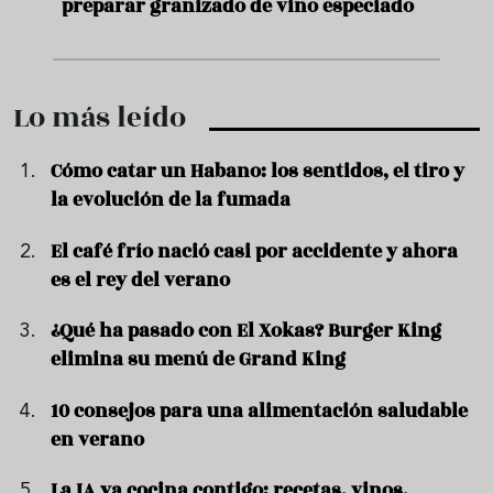
preparar granizado de vino especiado
vera
Lo más leído
Cómo catar un Habano: los sentidos, el tiro y
la evolución de la fumada
El café frío nació casi por accidente y ahora
es el rey del verano
¿Qué ha pasado con El Xokas? Burger King
elimina su menú de Grand King
10 consejos para una alimentación saludable
en verano
La IA ya cocina contigo: recetas, vinos,