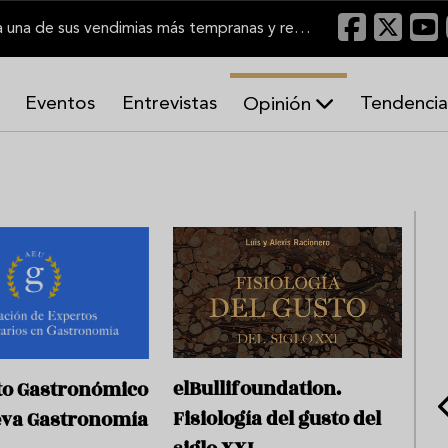
El Marco de Jerez inicia una de sus vendimias más tempranas y recupera producción
Eventos
Entrevistas
Tendencia
Opinión
A
r
m
o
n
í
a
s
elBullifoundation.
to Gastronómico
Fisiología del gusto del
eva Gastronomía