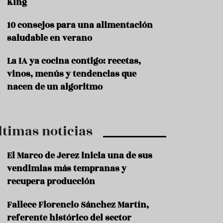
King
P
10 consejos para una alimentación
r
o
saludable en verano
d
u
La IA ya cocina contigo: recetas,
c
t
vinos, menús y tendencias que
o
nacen de un algoritmo
T
r
a
ltimas noticias
d
i
c
El Marco de Jerez inicia una de sus
i
o
vendimias más tempranas y
n
recupera producción
e
s
Fallece Florencio Sánchez Martín,
R
referente histórico del sector