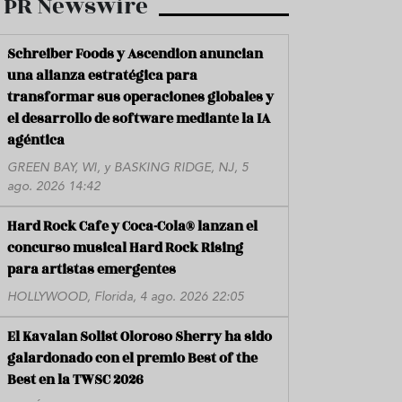
PR Newswire
Schreiber Foods y Ascendion anuncian
una alianza estratégica para
transformar sus operaciones globales y
el desarrollo de software mediante la IA
agéntica
GREEN BAY, WI, y BASKING RIDGE, NJ, 5
ago. 2026 14:42
Hard Rock Cafe y Coca-Cola® lanzan el
concurso musical Hard Rock Rising
para artistas emergentes
HOLLYWOOD, Florida, 4 ago. 2026 22:05
El Kavalan Solist Oloroso Sherry ha sido
galardonado con el premio Best of the
Best en la TWSC 2026