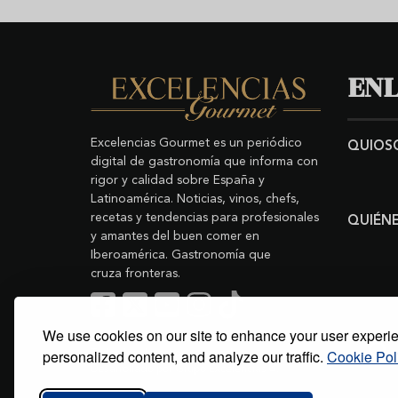
ENL
Excelencias Gourmet es un periódico
QUIOS
digital de gastronomía que informa con
rigor y calidad sobre España y
Latinoamérica. Noticias, vinos, chefs,
recetas y tendencias para profesionales
QUIÉN
y amantes del buen comer en
Iberoamérica. Gastronomía que
cruza fronteras.
We use cookies on our site to enhance your user experi
Buscar
Copyright © 2011-2026 Excelencias Gourmet.
personalized content, and analyze our traffic.
Cookie Pol
Todos los derechos reservados.
Desarrollado por
Grupo Excelencias
.