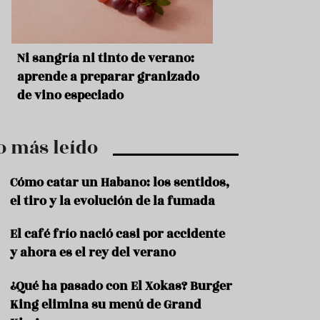
r
t
r
o
t
s
Ni sangría ni tinto de verano:
Aceitunas: el ape
u
r
o
aprende a preparar granizado
del verano
i
de vino especiado
s
m
o
o más leído
R
e
c
Cómo catar un Habano: los sentidos,
e
el tiro y la evolución de la fumada
t
a
El café frío nació casi por accidente
s
y ahora es el rey del verano
S
a
¿Qué ha pasado con El Xokas? Burger
l
u
King elimina su menú de Grand
d