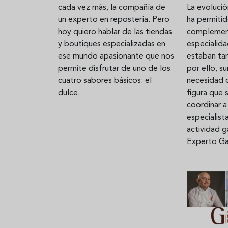
La evoluci
cada vez más, la compañía de
ha permiti
un experto en repostería. Pero
complemen
hoy quiero hablar de las tiendas
Aceitunas: el aperitivo estrella
Sopa fría d
especialida
y boutiques especializadas en
del verano
que querrás
estaban tan
ese mundo apasionante que nos
verano
por ello, s
permite disfrutar de uno de los
necesidad 
cuatro sabores básicos: el
figura que 
dulce.
coordinar a
especialist
actividad g
Experto Ga