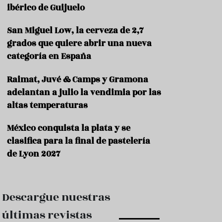
e
ibérico de Guijuelo
s
t
a
San Miguel Low, la cerveza de 2,7
u
grados que quiere abrir una nueva
r
categoría en España
a
n
t
Raimat, Juvé & Camps y Gramona
e
adelantan a julio la vendimia por las
s
altas temperaturas
F
o
México conquista la plata y se
r
clasifica para la final de pastelería
m
a
de Lyon 2027
c
i
ó
n
Descargue nuestras
C
últimas revistas
o