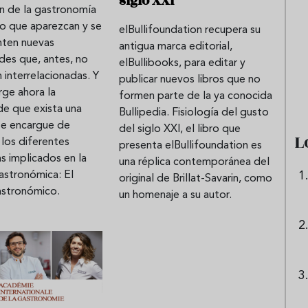
siglo XXI
ón de la gastronomía
do que aparezcan y se
elBullifoundation recupera su
ten nuevas
antigua marca editorial,
e sandía: el plato
Cinco cremas frías de verdura
des que, antes, no
elBullibooks, para editar y
 repetir todo el
que querrás repetir todo agost
 interrelacionadas. Y
publicar nuevos libros que no
urge ahora la
formen parte de la ya conocida
de que exista una
Bullipedia. Fisiología del gusto
se encargue de
del siglo XXI, el libro que
L
 los diferentes
presenta elBullifoundation es
as implicados en la
una réplica contemporánea del
astronómica: El
original de Brillat-Savarin, como
stronómico.
un homenaje a su autor.