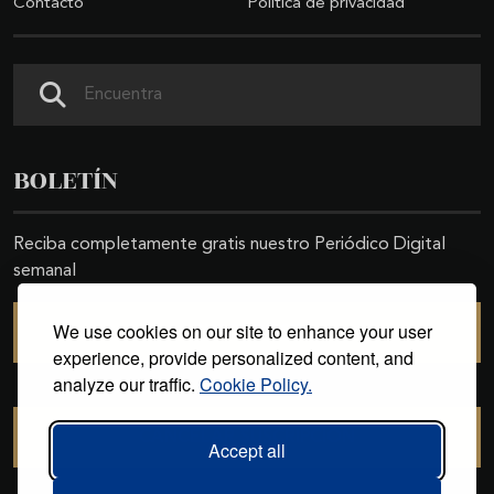
Contacto
Política de privacidad
Buscar
BOLETÍN
Reciba completamente gratis nuestro Periódico Digital
semanal
We use cookies on our site to enhance your user
SUSCRIBIRSE
experience, provide personalized content, and
analyze our traffic.
Cookie Policy.
CANCELAR SUSCRIPCIÓN
Accept all