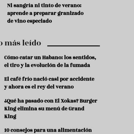
r
t
Aceitunas: el aperitivo estrella
Sopa fría de sand
r
del verano
que querrás repet
o
t
verano
u
r
…
i
o más leído
s
m
o
Cómo catar un Habano: los sentidos,
R
el tiro y la evolución de la fumada
e
c
El café frío nació casi por accidente
e
y ahora es el rey del verano
t
a
s
¿Qué ha pasado con El Xokas? Burger
King elimina su menú de Grand
S
a
King
l
u
10 consejos para una alimentación
d