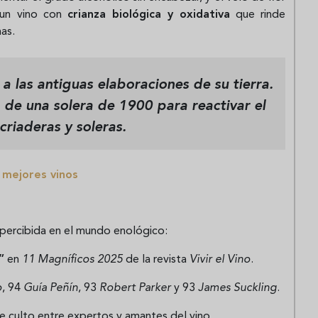
 un vino con
crianza biológica y oxidativa
que rinde
as.
 las antiguas elaboraciones de su tierra.
 de una solera de 1900 para reactivar el
criaderas y soleras.
 mejores vinos
apercibida en el mundo enológico:
”
en
11 Magníficos 2025
de la revista
Vivir el Vino
.
o
, 94
Guía Peñín
, 93
Robert Parker
y 93
James Suckling
.
e culto entre expertos y amantes del vino.