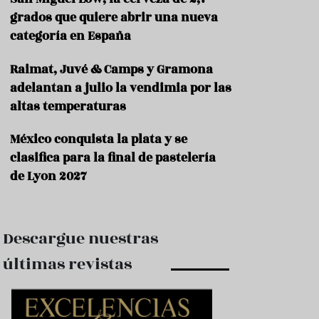
e
s
grados que quiere abrir una nueva
t
categoría en España
a
u
Raimat, Juvé & Camps y Gramona
r
a
adelantan a julio la vendimia por las
n
altas temperaturas
t
e
s
México conquista la plata y se
clasifica para la final de pastelería
F
de Lyon 2027
o
r
m
a
c
Descargue nuestras
i
ó
últimas revistas
n
C
o