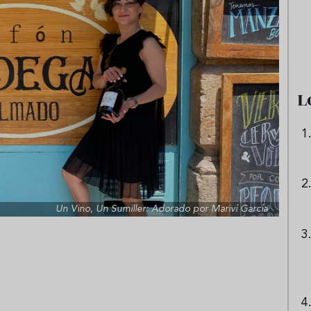
as frías de verduras
Ni sangría ni tinto de verano:
s repetir todo agosto
aprende a preparar granizado
de vino especiado
L
Un Vino, Un Sumiller: Adorado por Mariví García