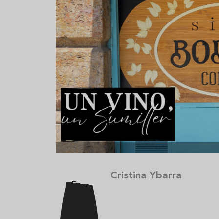
strella
Sopa fría de sandía: el plato
Cinco crem
que querrás repetir todo el
que querrá
verano
Cristina Ybarra