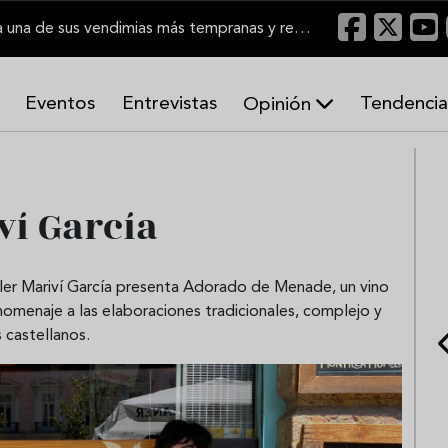
El Marco de Jerez inicia una de sus vendimias más tempranas y recupera producción
Eventos
Entrevistas
Tendencia
Opinión
A
r
m
o
ví García
n
í
a
s
iller Mariví García presenta Adorado de Menade, un vino
homenaje a las elaboraciones tradicionales, complejo y
s castellanos.