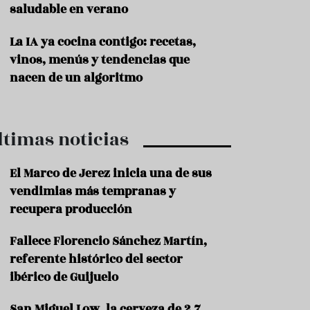
saludable en verano
P
r
La IA ya cocina contigo: recetas,
o
vinos, menús y tendencias que
d
u
nacen de un algoritmo
c
t
o
ltimas noticias
T
r
a
El Marco de Jerez inicia una de sus
d
vendimias más tempranas y
i
c
recupera producción
i
o
Fallece Florencio Sánchez Martín,
n
referente histórico del sector
e
s
ibérico de Guijuelo
R
San Miguel Low, la cerveza de 2,7