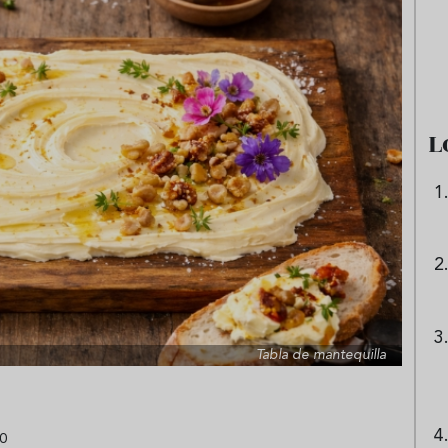
e sandía: el plato
Cinco cremas frías de verdura
 repetir todo el
que querrás repetir todo agost
L
Tabla de mantequilla
0