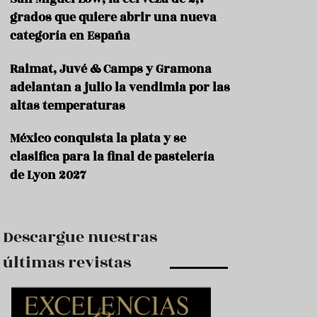
e
s
grados que quiere abrir una nueva
t
categoría en España
a
u
Raimat, Juvé & Camps y Gramona
r
a
adelantan a julio la vendimia por las
n
altas temperaturas
t
e
s
México conquista la plata y se
clasifica para la final de pastelería
F
de Lyon 2027
o
r
m
a
c
Descargue nuestras
i
ó
últimas revistas
n
C
o