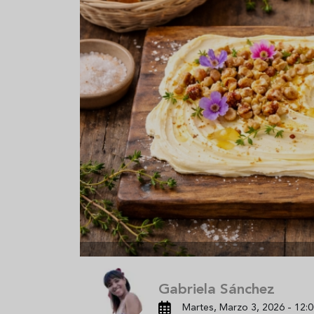
Aceitunas: el aperitivo estrella
Sopa fría d
del verano
que querrás
verano
Gabriela Sánchez
Martes, Marzo 3, 2026 - 12:0