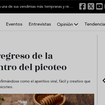
El Marco de Jerez inicia una de sus vendimias más tempranas y recupera producción
Eventos
Entrevistas
Tendencia
Opinión
A
r
m
o
regreso de la
n
í
a
ntro del picoteo
s
firmándose como el aperitivo viral, fácil y creativo que
picoteo.