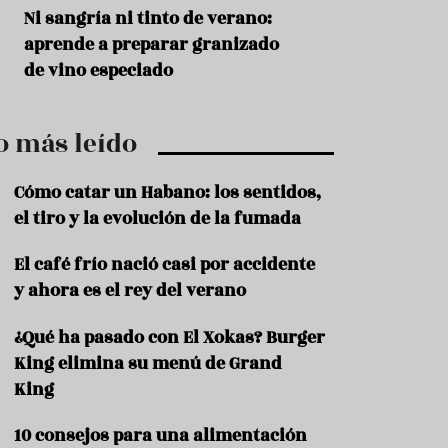
r
t
s
Ni sangría ni tinto de verano:
Aceitunas: el ape
r
o
aprende a preparar granizado
del verano
o
t
de vino especiado
u
r
i
o más leído
s
m
o
Cómo catar un Habano: los sentidos,
R
el tiro y la evolución de la fumada
e
c
El café frío nació casi por accidente
e
y ahora es el rey del verano
t
a
s
¿Qué ha pasado con El Xokas? Burger
King elimina su menú de Grand
S
a
King
l
u
10 consejos para una alimentación
d