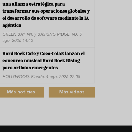
una alianza estratégica para
transformar sus operaciones globales y
el desarrollo de software mediante la IA
agéntica
GREEN BAY, WI, y BASKING RIDGE, NJ, 5
ago. 2026 14:42
Hard Rock Cafe y Coca-Cola® lanzan el
concurso musical Hard Rock Rising
para artistas emergentes
HOLLYWOOD, Florida, 4 ago. 2026 22:05
Más noticias
Más videos