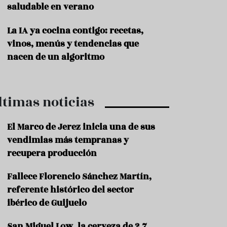
saludable en verano
P
r
La IA ya cocina contigo: recetas,
o
vinos, menús y tendencias que
d
u
nacen de un algoritmo
c
t
o
ltimas noticias
T
r
a
El Marco de Jerez inicia una de sus
d
vendimias más tempranas y
i
c
recupera producción
i
o
Fallece Florencio Sánchez Martín,
n
referente histórico del sector
e
s
ibérico de Guijuelo
R
San Miguel Low, la cerveza de 2,7