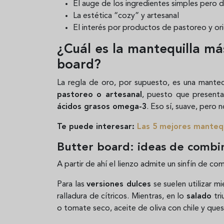
El auge de los ingredientes simples pero d
La estética “cozy” y artesanal
El interés por productos de pastoreo y ori
¿Cuál es la mantequilla má
board?
La regla de oro, por supuesto, es una mantequ
pastoreo o artesanal
, puesto que present
ácidos grasos omega-3
. Eso sí, suave, pero
Te puede interesar:
Las 5 mejores mantequ
Butter board: ideas de combi
A partir de ahí el lienzo admite un sinfín de co
Para las
versiones dulces
se suelen utilizar mi
ralladura de cítricos. Mientras, en lo
salado
tri
o tomate seco, aceite de oliva con chile y qu