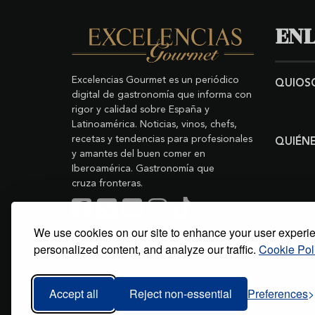
ENL
Excelencias Gourmet es un periódico
QUIOS
digital de gastronomía que informa con
rigor y calidad sobre España y
Latinoamérica. Noticias, vinos, chefs,
recetas y tendencias para profesionales
QUIÉN
y amantes del buen comer en
Iberoamérica. Gastronomía que
cruza fronteras.
We use cookies on our site to enhance your user experi
Buscar
Copyright © 2011-2026 Excelencias Gourmet.
personalized content, and analyze our traffic.
Cookie Pol
Todos los derechos reservados.
Desarrollado por
Grupo Excelencias
.
Accept all
Reject non-essential
Preferences