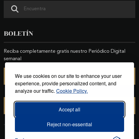
Buscar
BOLETÍN
Reciba completamente gratis nuestro Periódico Digital
semanal
We use cookies on our site to enhance your user
SUSCRIBIRSE
experience, provide personalized content, and
analyze our traffic.
Cookie Policy.
CANCELAR SUSCRIPCIÓN
Accept all
Reject non-essential
Copyright © 2011-2026. Excelencias Gourmet. Todos los derechos