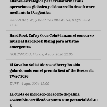
alianza estratégica para transformar sus
operaciones globales y el desarrollo de software
mediante la IA agéntica
GREEN BAY, WI, y BASKING RIDGE, NJ, 5 ago. 2026
14:42
Hard Rock Cafe y Coca-Cola® lanzan el concurso
musical Hard Rock Rising para artistas
emergentes
HOLLYWOOD, Florida, 4 ago. 2026 22:05
El Kavalan Solist Oloroso Sherry ha sido
galardonado con el premio Best of the Best en la
TWSC 2026
TAIPÉI, 4 ago. 2026 12:00
La cuota de mercado del aceite de palma
sostenible certificado apunta a un potencial del 40
%