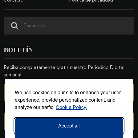
Contacto
Política de privacidad
Buscar
BOLETÍN
Reciba completamente gratis nuestro Periódico Digital
semanal
We use cookies on our site to enhance your user
SUSCRIBIRSE
experience, provide personalized content, and
analyze our traffic.
Cookie Policy.
CANCELAR SUSCRIPCIÓN
Accept all