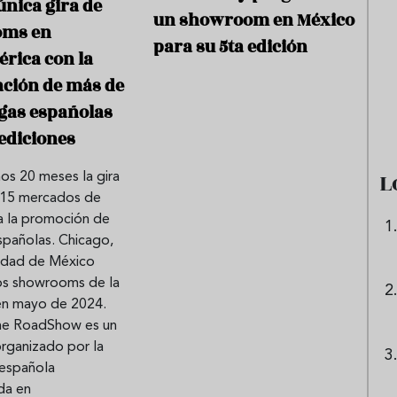
única gira de
un showroom en México
oms en
para su 5ta edición
rica con la
e sandía: el plato
Cinco cremas frías de verdura
ación de más de
 repetir todo el
que querrás repetir todo agost
gas españolas
 ediciones
L
mos 20 meses la gira
o 15 mercados de
a la promoción de
pañolas. Chicago,
iudad de México
os showrooms de la
 en mayo de 2024.
ne RoadShow es un
rganizado por la
 española
da en