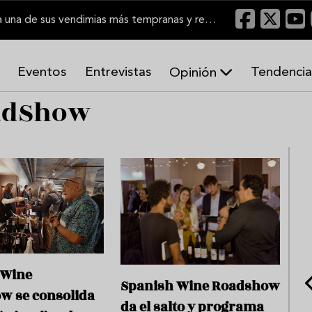
El Marco de Jerez inicia una de sus vendimias más tempranas y recupera producción
Eventos
Entrevistas
Tendencia
Opinión
adShow
A
r
m
o
n
í
a
s
 Wine
Spanish Wine Roadshow
w se consolida
da el salto y programa