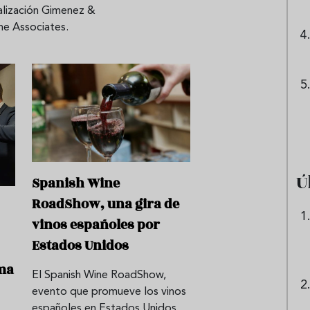
alización Gimenez &
ne Associates.
Ú
Spanish Wine
RoadShow, una gira de
vinos españoles por
Estados Unidos
ma
El Spanish Wine RoadShow,
evento que promueve los vinos
españoles en Estados Unidos,