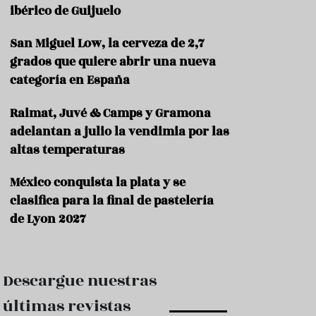
e
ibérico de Guijuelo
s
t
a
San Miguel Low, la cerveza de 2,7
u
grados que quiere abrir una nueva
r
categoría en España
a
n
t
Raimat, Juvé & Camps y Gramona
e
adelantan a julio la vendimia por las
s
altas temperaturas
F
o
México conquista la plata y se
r
clasifica para la final de pastelería
m
a
de Lyon 2027
c
i
ó
n
Descargue nuestras
C
últimas revistas
o