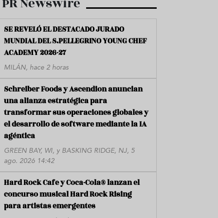
PR Newswire
SE REVELÓ EL DESTACADO JURADO
MUNDIAL DEL S.PELLEGRINO YOUNG CHEF
ACADEMY 2026-27
MILÁN, hace 2 horas
Schreiber Foods y Ascendion anuncian
una alianza estratégica para
transformar sus operaciones globales y
el desarrollo de software mediante la IA
agéntica
GREEN BAY, WI, y BASKING RIDGE, NJ, 5
ago. 2026 14:42
Hard Rock Cafe y Coca-Cola® lanzan el
concurso musical Hard Rock Rising
para artistas emergentes