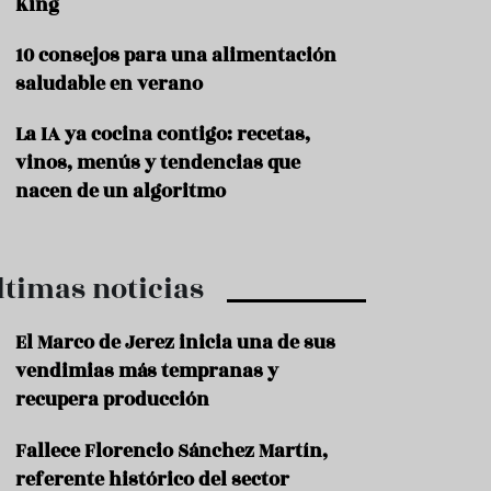
King
P
10 consejos para una alimentación
r
o
saludable en verano
d
u
La IA ya cocina contigo: recetas,
c
t
vinos, menús y tendencias que
o
nacen de un algoritmo
T
r
a
ltimas noticias
d
i
c
El Marco de Jerez inicia una de sus
i
o
vendimias más tempranas y
n
recupera producción
e
s
Fallece Florencio Sánchez Martín,
R
referente histórico del sector