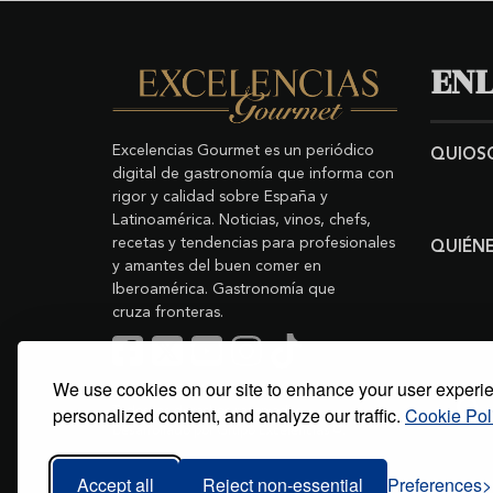
ENL
Excelencias Gourmet es un periódico
QUIOS
digital de gastronomía que informa con
rigor y calidad sobre España y
Latinoamérica. Noticias, vinos, chefs,
recetas y tendencias para profesionales
QUIÉN
y amantes del buen comer en
Iberoamérica. Gastronomía que
cruza fronteras.
We use cookies on our site to enhance your user experi
Buscar
Copyright © 2011-2026 Excelencias Gourmet.
personalized content, and analyze our traffic.
Cookie Pol
Todos los derechos reservados.
Desarrollado por
Grupo Excelencias
.
Accept all
Reject non-essential
Preferences