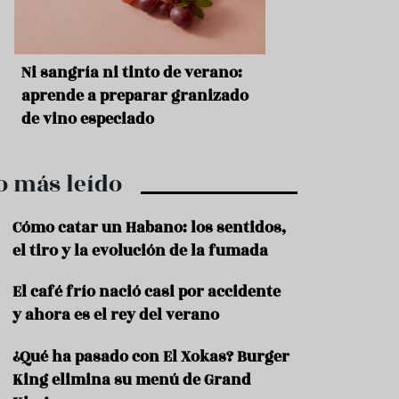
r
t
r
o
t
s
Ni sangría ni tinto de verano:
Aceitunas: el ape
u
r
o
aprende a preparar granizado
del verano
i
de vino especiado
s
m
o
o más leído
R
e
c
Cómo catar un Habano: los sentidos,
e
el tiro y la evolución de la fumada
t
a
El café frío nació casi por accidente
s
y ahora es el rey del verano
S
a
¿Qué ha pasado con El Xokas? Burger
l
u
King elimina su menú de Grand
d