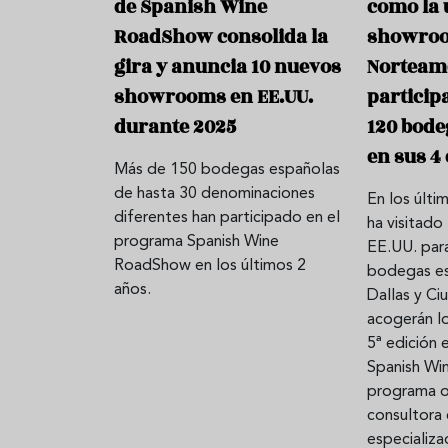
de Spanish Wine
como la 
RoadShow consolida la
showro
gira y anuncia 10 nuevos
Norteamé
Aceitunas: el aperitivo estrella
Sopa fría d
showrooms en EE.UU.
particip
del verano
que querrás
durante 2025
120 bode
verano
en sus 4
Más de 150 bodegas españolas
de hasta 30 denominaciones
En los últi
diferentes han participado en el
ha visitad
programa Spanish Wine
EE.UU. par
RoadShow en los últimos 2
bodegas es
años.
Dallas y C
acogerán l
5ª edición
Spanish Wi
programa o
consultora
especializa