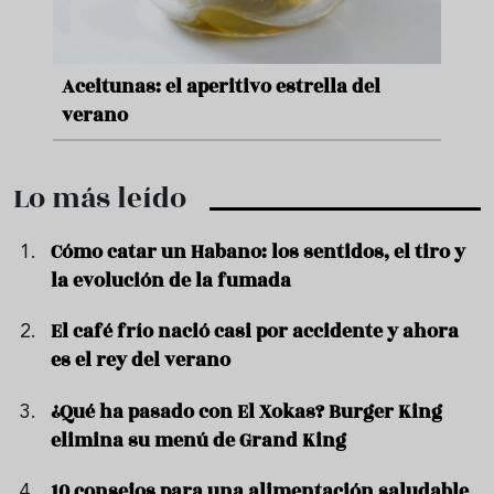
nde a
Aceitunas: el aperitivo estrella del
Sopa
ado
verano
quer
Lo más leído
Cómo catar un Habano: los sentidos, el tiro y
la evolución de la fumada
El café frío nació casi por accidente y ahora
es el rey del verano
¿Qué ha pasado con El Xokas? Burger King
elimina su menú de Grand King
10 consejos para una alimentación saludable