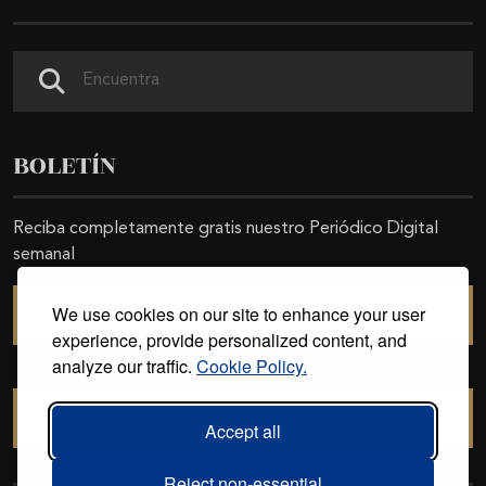
Buscar
BOLETÍN
Reciba completamente gratis nuestro Periódico Digital
semanal
We use cookies on our site to enhance your user
SUSCRIBIRSE
experience, provide personalized content, and
analyze our traffic.
Cookie Policy.
CANCELAR SUSCRIPCIÓN
Accept all
Reject non-essential