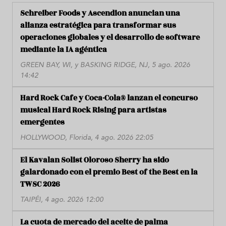
Schreiber Foods y Ascendion anuncian una
alianza estratégica para transformar sus
operaciones globales y el desarrollo de software
mediante la IA agéntica
GREEN BAY, WI, y BASKING RIDGE, NJ, 5 ago. 2026
14:42
Hard Rock Cafe y Coca-Cola® lanzan el concurso
musical Hard Rock Rising para artistas
emergentes
HOLLYWOOD, Florida, 4 ago. 2026 22:05
El Kavalan Solist Oloroso Sherry ha sido
galardonado con el premio Best of the Best en la
TWSC 2026
TAIPÉI, 4 ago. 2026 12:00
La cuota de mercado del aceite de palma