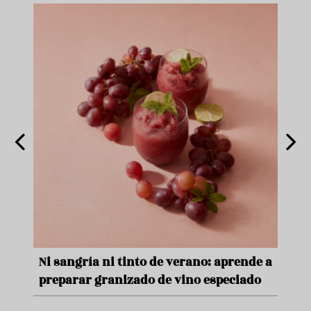
e
Ni sangría ni tinto de verano: aprende a
Acei
preparar granizado de vino especiado
vera