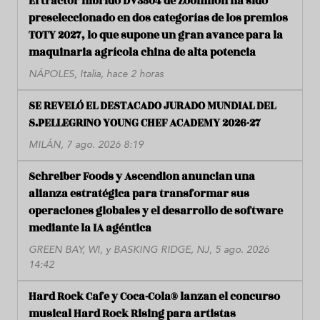
El tractor híbrido DV3504 de Zoomlion ha sido
preseleccionado en dos categorías de los premios
TOTY 2027, lo que supone un gran avance para la
maquinaria agrícola china de alta potencia
NÁPOLES, Italia, hace 2 horas
SE REVELÓ EL DESTACADO JURADO MUNDIAL DEL
S.PELLEGRINO YOUNG CHEF ACADEMY 2026-27
MILÁN, 7 ago. 2026 8:19
Schreiber Foods y Ascendion anuncian una
alianza estratégica para transformar sus
operaciones globales y el desarrollo de software
mediante la IA agéntica
GREEN BAY, WI, y BASKING RIDGE, NJ, 5 ago. 2026
14:42
Hard Rock Cafe y Coca-Cola® lanzan el concurso
musical Hard Rock Rising para artistas