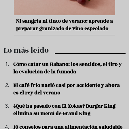
nde a
Aceitunas: el aperitivo estrella del
Sopa
ado
verano
quer
Lo más leído
Cómo catar un Habano: los sentidos, el tiro y
la evolución de la fumada
El café frío nació casi por accidente y ahora
es el rey del verano
¿Qué ha pasado con El Xokas? Burger King
elimina su menú de Grand King
10 consejos para una alimentación saludable