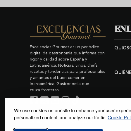
ENL
Excelencias Gourmet es un periódico
QUIOS
digital de gastronomía que informa con
rigor y calidad sobre España y
Latinoamérica. Noticias, vinos, chefs,
recetas y tendencias para profesionales
QUIÉN
y amantes del buen comer en
Iberoamérica. Gastronomía que
cruza fronteras.
We use cookies on our site to enhance your user experi
Buscar
Copyright © 2011-2026 Excelencias Gourmet.
personalized content, and analyze our traffic.
Cookie Pol
Todos los derechos reservados.
Desarrollado por
Grupo Excelencias
.