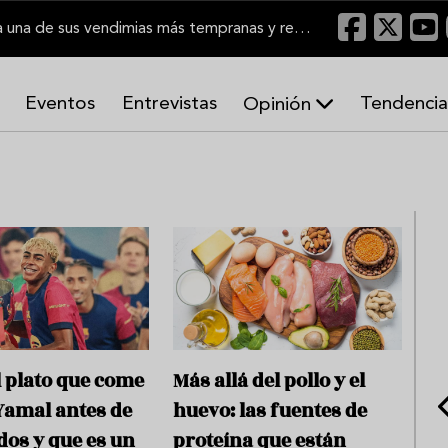
El Marco de Jerez inicia una de sus vendimias más tempranas y recupera producción
Eventos
Entrevistas
Tendencia
Opinión
A
r
m
o
n
í
a
s
el plato que come
Más allá del pollo y el
Yamal antes de
huevo: las fuentes de
idos y que es un
proteína que están