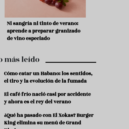
r
t
r
o
t
s
Ni sangría ni tinto de verano:
Aceitunas: el ape
u
r
o
aprende a preparar granizado
del verano
i
de vino especiado
s
m
o
o más leído
R
e
c
Cómo catar un Habano: los sentidos,
e
el tiro y la evolución de la fumada
t
a
El café frío nació casi por accidente
s
y ahora es el rey del verano
S
a
¿Qué ha pasado con El Xokas? Burger
l
u
King elimina su menú de Grand
d