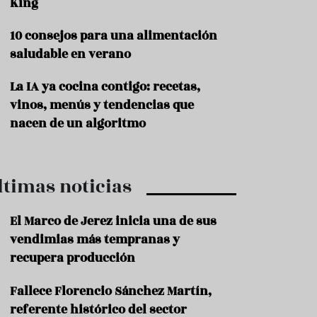
King
P
10 consejos para una alimentación
r
o
saludable en verano
d
u
La IA ya cocina contigo: recetas,
c
t
vinos, menús y tendencias que
o
nacen de un algoritmo
T
r
a
ltimas noticias
d
i
c
El Marco de Jerez inicia una de sus
i
o
vendimias más tempranas y
n
recupera producción
e
s
Fallece Florencio Sánchez Martín,
R
referente histórico del sector