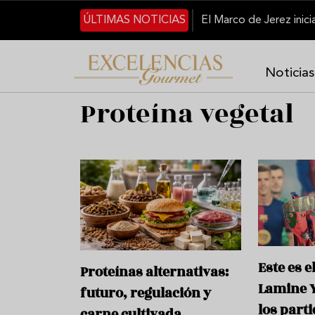
Pasar al contenido principal
ÚLTIMAS NOTICIAS
Noticias
Proteína vegetal
Este es 
Proteínas alternativas:
Lamine 
futuro, regulación y
los part
carne cultivada