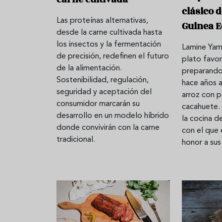
clásico d
Las proteínas alternativas,
Guinea E
desde la carne cultivada hasta
Aceitunas: el aperitivo estrella
Sopa fría d
los insectos y la fermentación
Lamine Yam
del verano
que querrás
de precisión, redefinen el futuro
plato favor
verano
de la alimentación.
preparando
Sostenibilidad, regulación,
hace años a
seguridad y aceptación del
arroz con p
consumidor marcarán su
cacahuete.
desarrollo en un modelo híbrido
la cocina d
donde convivirán con la carne
con el que 
tradicional.
honor a sus