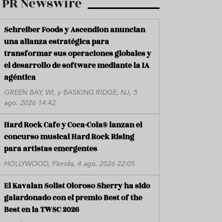
PR Newswire
Schreiber Foods y Ascendion anuncian
una alianza estratégica para
transformar sus operaciones globales y
el desarrollo de software mediante la IA
agéntica
GREEN BAY, WI, y BASKING RIDGE, NJ, 5
ago. 2026 14:42
Hard Rock Cafe y Coca-Cola® lanzan el
concurso musical Hard Rock Rising
para artistas emergentes
HOLLYWOOD, Florida, 4 ago. 2026 22:05
El Kavalan Solist Oloroso Sherry ha sido
galardonado con el premio Best of the
Best en la TWSC 2026