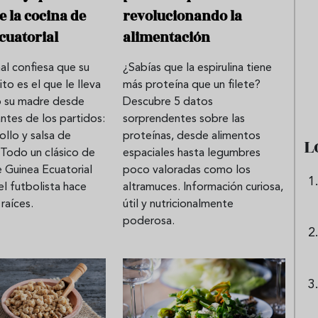
e la cocina de
revolucionando la
cuatorial
alimentación
e sandía: el plato
Cinco cremas frías de verdura
al confiesa que su
¿Sabías que la espirulina tiene
 repetir todo el
que querrás repetir todo agost
ito es el que le lleva
más proteína que un filete?
 su madre desde
Descubre 5 datos
ntes de los partidos:
sorprendentes sobre las
ollo y salsa de
proteínas, desde alimentos
L
 Todo un clásico de
espaciales hasta legumbres
e Guinea Ecuatorial
poco valoradas como los
el futbolista hace
altramuces. Información curiosa,
 raíces.
útil y nutricionalmente
poderosa.