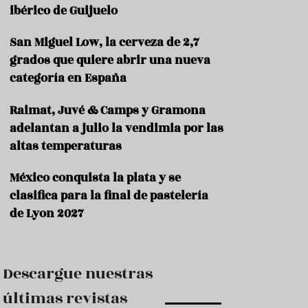
e
ibérico de Guijuelo
s
t
a
San Miguel Low, la cerveza de 2,7
u
grados que quiere abrir una nueva
r
categoría en España
a
n
t
Raimat, Juvé & Camps y Gramona
e
adelantan a julio la vendimia por las
s
altas temperaturas
F
o
México conquista la plata y se
r
clasifica para la final de pastelería
m
a
de Lyon 2027
c
i
ó
n
Descargue nuestras
C
últimas revistas
o