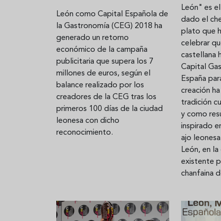
León" es e
León como Capital Española de
dado el che
la Gastronomía (CEG) 2018 ha
plato que 
generado un retorno
celebrar qu
económico de la campaña
castellana
publicitaria que supera los 7
Capital Ga
millones de euros, según el
España par
balance realizado por los
creación ha
creadores de la CEG tras los
tradición cu
primeros 100 días de la ciudad
y como res
leonesa con dicho
inspirado e
reconocimiento.
ajo leonesa
León, en la 
existente p
chanfaina d