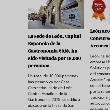
León acog
La sede de León, Capital
Concurs
Española de la
Arroces 
Gastronomía 2018, ha
León, ha si
sido visitada por 18.000
empresa Un
personas
Solutions p
del concur
Un total de 18.000 personas
Arroces" p
han pasado ya por Casa
con el tur
Carnicerías, sede de León,
por la reivi
Capital Española de la
tradicional
Gastronomía 2018, un edificio
autóctono, 
ubicado en la Plaza de San
además es 