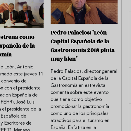
Pedro Palacios: "León
estrena como
Capital Española de la
Española de la
Gastronomía 2018 pinta
omía
muy bien"
de León, Antonio
Pedro Palacios, director general
firmado este jueves 11
de la Capital Española de la
l convenio de
Gastronomía en estrevista
n con el presidente
comenta sobre este evento
ración Española de
que tiene como objetivo
(FEHR), José Luis
promocionar la gastronomía
n el presidente de la
como uno de los principales
 Española de
atractivos para el turismo en
 y Escritores de
España. Enfatiza en la
EPET), Mariano