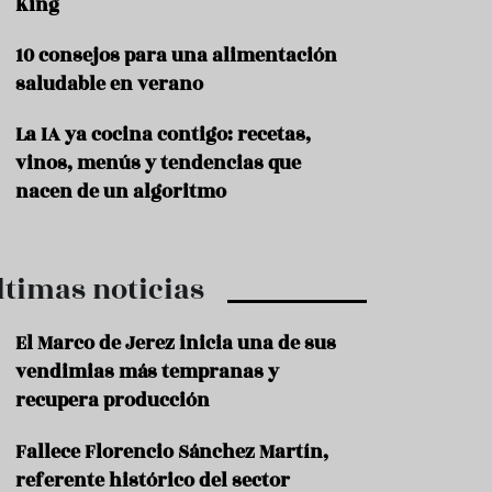
King
P
10 consejos para una alimentación
r
o
saludable en verano
d
u
La IA ya cocina contigo: recetas,
c
t
vinos, menús y tendencias que
o
nacen de un algoritmo
T
r
a
ltimas noticias
d
i
c
El Marco de Jerez inicia una de sus
i
o
vendimias más tempranas y
n
recupera producción
e
s
Fallece Florencio Sánchez Martín,
R
referente histórico del sector