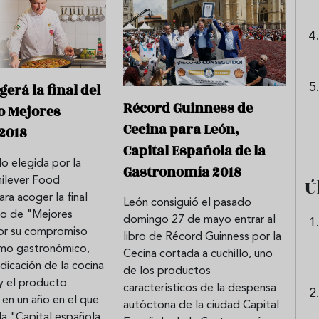
erá la final del
Récord Guinness de
o Mejores
Cecina para León,
2018
Capital Española de la
do elegida por la
Gastronomía 2018
Ú
ilever Food
ara acoger la final
León consiguió el pasado
so de "Mejores
domingo 27 de mayo entrar al
or su compromiso
libro de Récord Guinness por la
ismo gastronómico,
Cecina cortada a cuchillo, uno
ndicación de la cocina
de los productos
 y el producto
característicos de la despensa
en un año en el que
autóctona de la ciudad Capital
la "Capital española