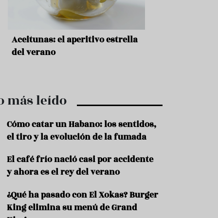
r
t
r
o
t
a
Sopa fría de sandía: el plato
¿Cuál es el orige
u
r
que querrás repetir todo el
Historia y receta
i
verano
auténtica boloñ
s
m
o
o más leído
R
e
c
Cómo catar un Habano: los sentidos,
e
el tiro y la evolución de la fumada
t
a
El café frío nació casi por accidente
s
y ahora es el rey del verano
S
a
¿Qué ha pasado con El Xokas? Burger
l
u
King elimina su menú de Grand
d