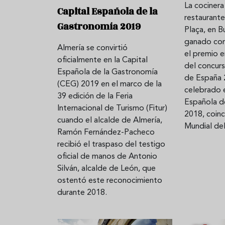
La cocinera
Capital Española de la
restaurant
Gastronomía 2019
Plaça, en B
lato
¿Cuál es el origen de la lasaña?
Ni sangría 
ganado con
Almería se convirtió
el
Historia y receta de la
aprende a 
el premio e
oficialmente en la Capital
auténtica boloñesa
de vino es
del concur
Española de la Gastronomía
de España 
(CEG) 2019 en el marco de la
celebrado 
39 edición de la Feria
Española d
Internacional de Turismo (Fitur)
2018, coinc
cuando el alcalde de Almería,
Mundial del
Ramón Fernández-Pacheco
recibió el traspaso del testigo
oficial de manos de Antonio
Silván, alcalde de León, que
ostentó este reconocimiento
durante 2018.