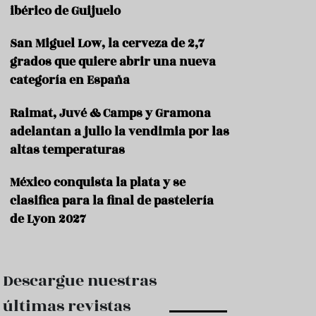
e
ibérico de Guijuelo
s
t
a
San Miguel Low, la cerveza de 2,7
u
grados que quiere abrir una nueva
r
categoría en España
a
n
t
Raimat, Juvé & Camps y Gramona
e
adelantan a julio la vendimia por las
s
altas temperaturas
F
o
México conquista la plata y se
r
clasifica para la final de pastelería
m
a
de Lyon 2027
c
i
ó
n
Descargue nuestras
C
últimas revistas
o