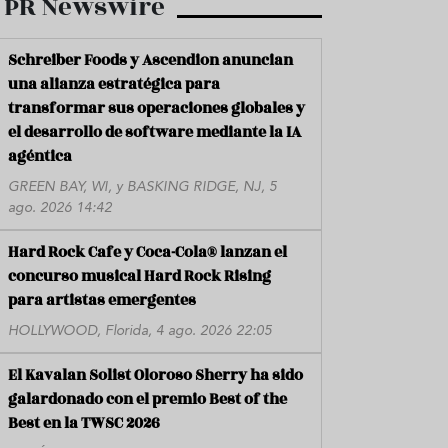
PR Newswire
Schreiber Foods y Ascendion anuncian
una alianza estratégica para
transformar sus operaciones globales y
el desarrollo de software mediante la IA
agéntica
GREEN BAY, WI, y BASKING RIDGE, NJ, 5
ago. 2026 14:42
Hard Rock Cafe y Coca-Cola® lanzan el
concurso musical Hard Rock Rising
para artistas emergentes
HOLLYWOOD, Florida, 4 ago. 2026 22:05
El Kavalan Solist Oloroso Sherry ha sido
galardonado con el premio Best of the
Best en la TWSC 2026