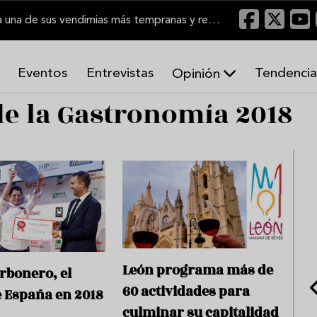
El Marco de Jerez inicia una de sus vendimias más tempranas y recupera producción
Eventos
Entrevistas
Tendencia
Opinión
de la Gastronomía 2018
A
r
m
o
n
í
a
s
León programa más de
rbonero, el
60 actividades para
 España en 2018
culminar su capitalidad