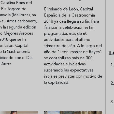
 Catalina Pons del
e Els fogons de
El reinado de León, Capital
unyola (Mallorca), ha
Española de la Gastronomía
ni tinto de verano:
Aceitunas: el aperitivo estrell
 su Arroz carbonero,
2018 ya casi llega a su fin. Para
preparar granizado
del verano
n la segunda edición
finalizar la celebración están
peciado
so Mejores Arroces
programadas más de 60
2018 que se ha
actividades para el último
en León, Capital
trimestre del año. A lo largo del
L
e la Gastronomía
año de "León, manjar de Reyes"
idiendo con el Día
se contabilizan más de 300
 Arroz.
actividades e iniciativas
superando las expectativas
iniciales previstas con motivo de
la capitalidad.