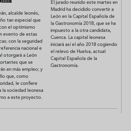
omía"
El jurado reunido este martes en
Madrid ha decidido convertir a
ván, alcalde leonés,
León en la Capital Española de
año tan especial que
la Gastronomía 2018, que se ha
 con el optimismo
impuesto a la otra candidata,
un evento de estas
Cuenca. La capital leonesa
icas; con la seguridad
iniciará así el año 2018 cogiendo
referencia nacional e
el relevo de Huelva, actual
al otorgará a León
Capital Española de la
portantes que se
Gastronomía.
rán en más empleo; y
ullo que, como
oridad, le confiere
a la sociedad leonesa
rno a este proyecto.