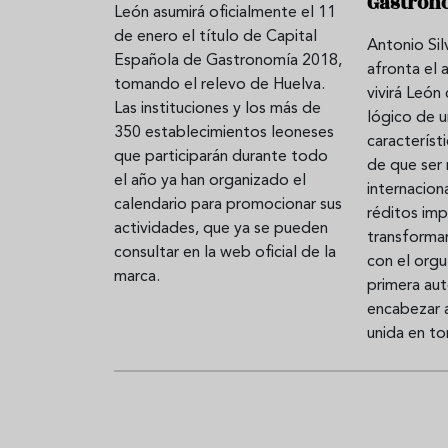
Gastron
León asumirá oficialmente el 11
de enero el título de Capital
Antonio Sil
Española de Gastronomía 2018,
afronta el 
tomando el relevo de Huelva.
vivirá León
Las instituciones y los más de
lógico de 
350 establecimientos leoneses
característ
que participarán durante todo
de que ser 
el año ya han organizado el
internacion
calendario para promocionar sus
réditos im
actividades, que ya se pueden
transforma
consultar en la web oficial de la
con el org
marca.
primera aut
encabezar 
unida en to