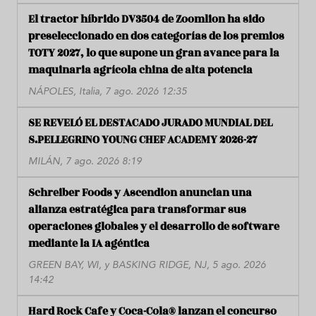
El tractor híbrido DV3504 de Zoomlion ha sido
preseleccionado en dos categorías de los premios
TOTY 2027, lo que supone un gran avance para la
maquinaria agrícola china de alta potencia
NÁPOLES, Italia, 7 ago. 2026 12:35
SE REVELÓ EL DESTACADO JURADO MUNDIAL DEL
S.PELLEGRINO YOUNG CHEF ACADEMY 2026-27
MILÁN, 7 ago. 2026 8:19
Schreiber Foods y Ascendion anuncian una
alianza estratégica para transformar sus
operaciones globales y el desarrollo de software
mediante la IA agéntica
GREEN BAY, WI, y BASKING RIDGE, NJ, 5 ago. 2026
14:42
Hard Rock Cafe y Coca-Cola® lanzan el concurso