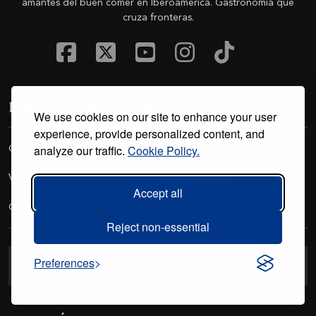
amantes del buen comer en Iberoamérica. Gastronomía que
cruza fronteras.
ENLACES DE INTERÉS
We use cookies on our site to enhance your user
experience, provide personalized content, and
analyze our traffic.
Cookie Policy.
Quiosco
Galería
Videos
Quiénes somos
Accept all
Contacto
Política de privacidad
Reject non-essential
Buscar
Preferences