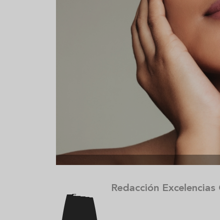
Aceitunas: el aperitivo estrella
Sopa fría d
del verano
que querrás
verano
Redacción Excelencias