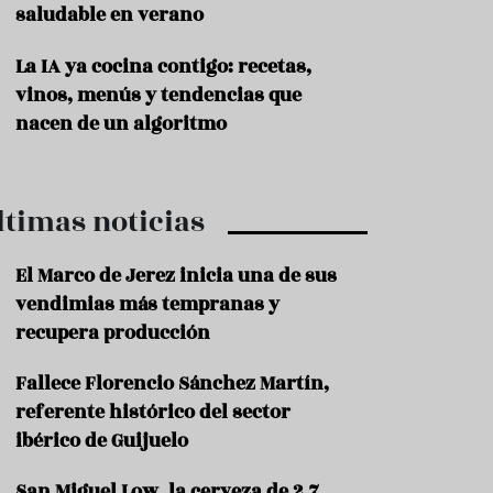
saludable en verano
P
r
La IA ya cocina contigo: recetas,
o
vinos, menús y tendencias que
d
u
nacen de un algoritmo
c
t
o
ltimas noticias
T
r
a
El Marco de Jerez inicia una de sus
d
vendimias más tempranas y
i
c
recupera producción
i
o
Fallece Florencio Sánchez Martín,
n
referente histórico del sector
e
s
ibérico de Guijuelo
R
San Miguel Low, la cerveza de 2,7