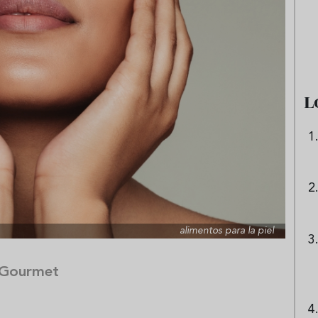
e sandía: el plato
Cinco cremas frías de verdura
 repetir todo el
que querrás repetir todo agost
L
alimentos para la piel
 Gourmet