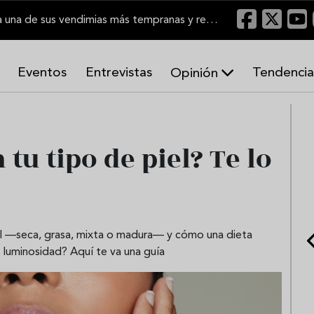
El Marco de Jerez inicia una de sus vendimias más tempranas y recupera producción
Eventos
Entrevistas
Tendencia
Opinión
A
r
m
o
u tipo de piel? Te lo
n
í
a
s
el —seca, grasa, mixta o madura— y cómo una dieta
 luminosidad? Aquí te va una guía