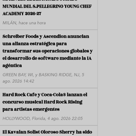
MUNDIAL DEL S.PELLEGRINO YOUNG CHEF
ACADEMY 2026-27
MILÁN, hace una hora
Schreiber Foods y Ascendion anuncian
una alianza estratégica para
transformar sus operaciones globales y
el desarrollo de software mediante la IA
agéntica
GREEN BAY, WI, y BASKING RIDGE, NJ, 5
ago. 2026 14:42
Hard Rock Cafe y Coca-Cola® lanzan el
concurso musical Hard Rock Rising
para artistas emergentes
HOLLYWOOD, Florida, 4 ago. 2026 22:05
El Kavalan Solist Oloroso Sherry ha sido