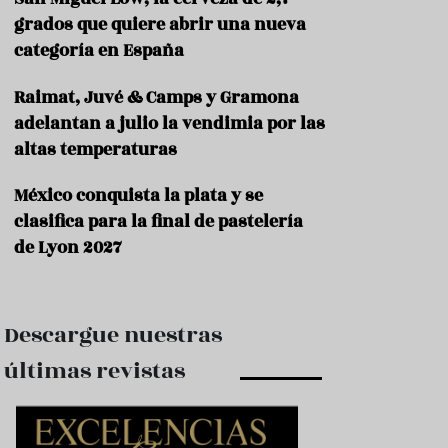
e
s
grados que quiere abrir una nueva
t
categoría en España
a
u
Raimat, Juvé & Camps y Gramona
r
a
adelantan a julio la vendimia por las
n
altas temperaturas
t
e
s
México conquista la plata y se
clasifica para la final de pastelería
F
de Lyon 2027
o
r
m
a
c
Descargue nuestras
i
ó
últimas revistas
n
C
o