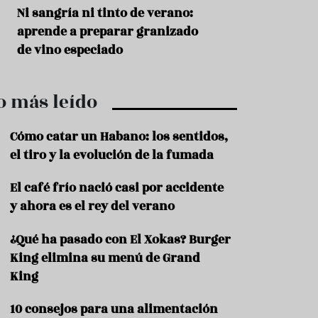
r
t
s
Ni sangría ni tinto de verano:
Aceitunas: el ape
r
o
aprende a preparar granizado
del verano
o
t
de vino especiado
u
r
i
o más leído
s
m
o
Cómo catar un Habano: los sentidos,
R
el tiro y la evolución de la fumada
e
c
El café frío nació casi por accidente
e
y ahora es el rey del verano
t
a
s
¿Qué ha pasado con El Xokas? Burger
King elimina su menú de Grand
S
a
King
l
u
10 consejos para una alimentación
d