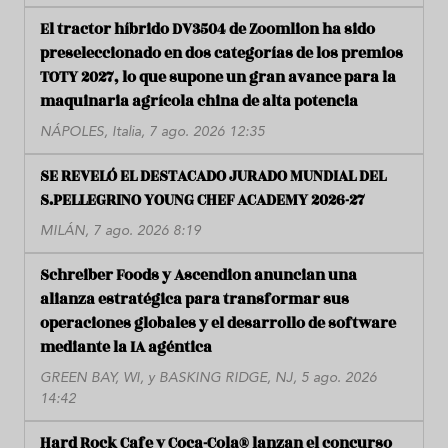
El tractor híbrido DV3504 de Zoomlion ha sido
preseleccionado en dos categorías de los premios
TOTY 2027, lo que supone un gran avance para la
maquinaria agrícola china de alta potencia
NÁPOLES, Italia, 7 ago. 2026 12:35
SE REVELÓ EL DESTACADO JURADO MUNDIAL DEL
S.PELLEGRINO YOUNG CHEF ACADEMY 2026-27
MILÁN, 7 ago. 2026 8:19
Schreiber Foods y Ascendion anuncian una
alianza estratégica para transformar sus
operaciones globales y el desarrollo de software
mediante la IA agéntica
GREEN BAY, WI, y BASKING RIDGE, NJ, 5 ago. 2026
14:42
Hard Rock Cafe y Coca-Cola® lanzan el concurso