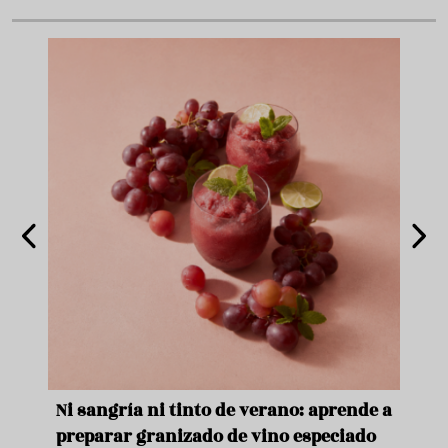
e
Ni sangría ni tinto de verano: aprende a
Acei
preparar granizado de vino especiado
vera