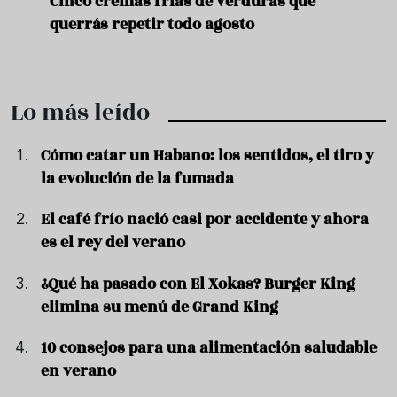
de
Cinco cremas frías de verduras que
Ni s
querrás repetir todo agosto
prep
Lo más leído
Cómo catar un Habano: los sentidos, el tiro y
la evolución de la fumada
El café frío nació casi por accidente y ahora
es el rey del verano
¿Qué ha pasado con El Xokas? Burger King
elimina su menú de Grand King
10 consejos para una alimentación saludable
en verano