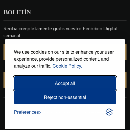
BOLETÍN
Reciba completamente gratis nuestro Periódico Digital
semanal
We use cookies on our site to enhance your user
SUSCRIBIRSE
experience, provide personalized content, and
analyze our traffic.
Cookie Policy.
CANCELAR SUSCRIPCIÓN
Accept all
Reject non-essential
Copyright © 2011-2026. Excelencias Gourmet. Todos los derechos
Preferences
reservados. Desarrollado por
Grupo Excelencias
.