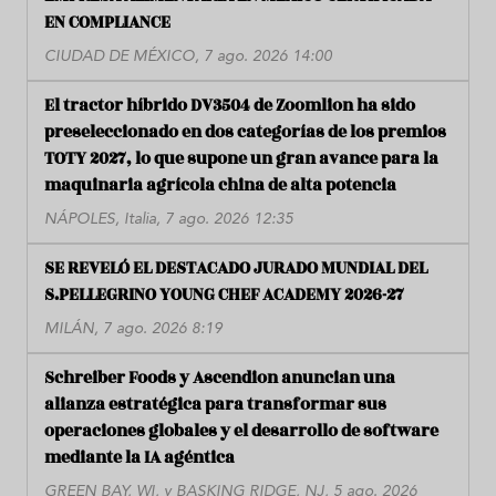
EN COMPLIANCE
CIUDAD DE MÉXICO, 7 ago. 2026 14:00
El tractor híbrido DV3504 de Zoomlion ha sido
preseleccionado en dos categorías de los premios
TOTY 2027, lo que supone un gran avance para la
maquinaria agrícola china de alta potencia
NÁPOLES, Italia, 7 ago. 2026 12:35
SE REVELÓ EL DESTACADO JURADO MUNDIAL DEL
S.PELLEGRINO YOUNG CHEF ACADEMY 2026-27
MILÁN, 7 ago. 2026 8:19
Schreiber Foods y Ascendion anuncian una
alianza estratégica para transformar sus
operaciones globales y el desarrollo de software
mediante la IA agéntica
GREEN BAY, WI, y BASKING RIDGE, NJ, 5 ago. 2026